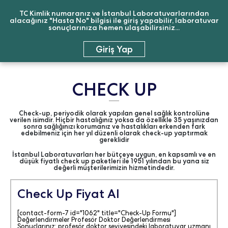
TC Kimlik numaranız ve İstanbul Laboratuvarlarından
alacağınız "Hasta No" bilgisi ile giriş yapabilir, laboratuvar
sonuçlarınıza hemen ulaşabilirsiniz...
Giriş Yap
CHECK UP
Check-up, periyodik olarak yapılan genel sağlık kontrolüne
verilen isimdir. Hiçbir hastalığınız yoksa da özellikle 35 yaşınızdan
sonra sağlığınızı korumanız ve hastalıkları erkenden fark
edebilmeniz için her yıl düzenli olarak check-up yaptırmak
gereklidir
İstanbul Laboratuvarları her bütçeye uygun, en kapsamlı ve en
düşük fiyatlı check up paketleri ile 1951 yılından bu yana siz
değerli müşterilerimizin hizmetindedir.
Check Up Fiyat Al
[contact-form-7 id="1062" title="Check-Up Formu"]
Değerlendirmeler Profesör Doktor Değerlendirmesi
Sonuçlarınız; profesör doktor seviyesindeki laboratuvar uzmanı