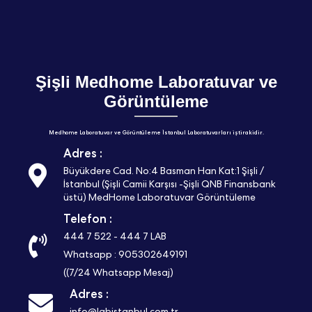
Şişli Medhome Laboratuvar ve
Görüntüleme
Medhome Laboratuvar ve Görüntüleme İstanbul Laboratuvarları iştirakidir.
Adres :
Büyükdere Cad. No:4 Basman Han Kat:1 Şişli /
İstanbul (Şişli Camii Karşısı -Şişli QNB Finansbank
üstü) MedHome Laboratuvar Görüntüleme
Telefon :
444 7 522
-
444 7 LAB
Whatsapp : 905302649191
((7/24 Whatsapp Mesaj)
Adres :
info@labistanbul.com.tr