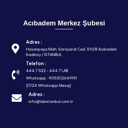
Acıbadem Merkez Şubesi
Adres :
Hasanpaşa Mah. Sarayardı Cad. 100/B Acıbadem
Kadıköy / İSTANBUL
Telefon :
444 7 522
-
444 7 LAB
Whatsapp : 905302649191
((7/24 Whatsapp Mesaj)
Adres :
info@labistanbul.com.tr