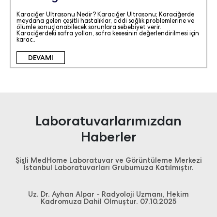
Karaciğer Ultrasonu Nedir? Karaciğer Ultrasonu; Karaciğerde
meydana gelen çeşitli hastalıklar, ciddi sağlık problemlerine ve
ölümle sonuçlanabilecek sorunlara sebebiyet verir.
Karaciğerdeki safra yolları, safra kesesinin değerlendirilmesi için
karac..
DEVAMI
Laboratuvarlarımızdan
Haberler
Şişli MedHome Laboratuvar ve Görüntüleme Merkezi
İstanbul Laboratuvarları Grubumuza Katılmıştır.
Uz. Dr. Ayhan Alpar - Radyoloji Uzmanı, Hekim
Kadromuza Dahil Olmuştur. 07.10.2025