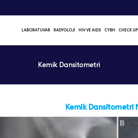
LABORATUVAR
RADYOLOJI
HIV VE AIDS
CYBH
CHECK UP
Kemik Dansitometri
Kemik Dansitometri 