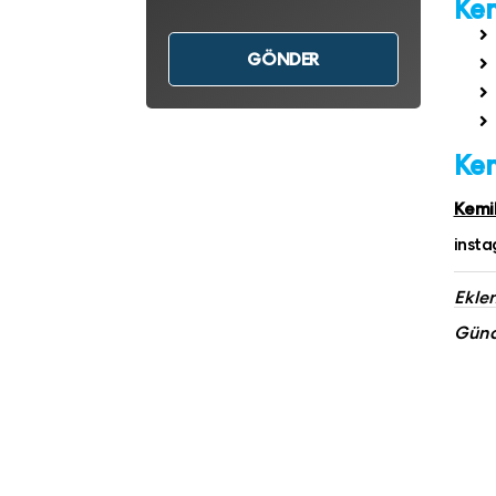
Kem
Kem
Kemik
inst
Eklen
Günce