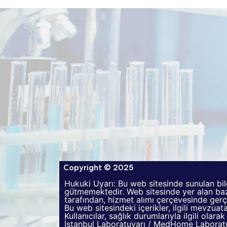
Copyright © 2025
Hukuki Uyarı: Bu web sitesinde sunulan bil
gütmemektedir. Web sitesinde yer alan bazı
tarafından, hizmet alımı çerçevesinde gerçe
Bu web sitesindeki içerikler, ilgili mevzua
Kullanıcılar, sağlık durumlarıyla ilgili olar
İstanbul Laboratuvarı / MedHome Laboratuv