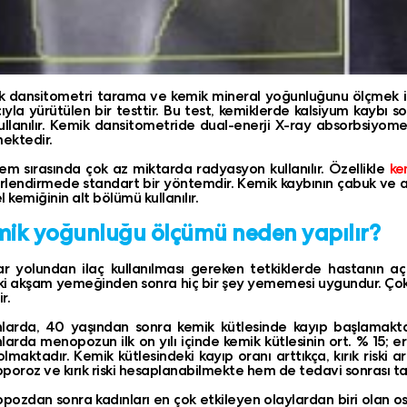
 dansitometri tarama ve kemik mineral yoğunluğunu ölçmek i
yla yürütülen bir testtir. Bu test, kemiklerde kalsiyum kaybı 
kullanılır. Kemik dansitometride dual-enerji X-ray absorbsiyo
mektedir.
lem sırasında çok az miktarda radyasyon kullanılır. Özellikle
ke
lendirmede standart bir yöntemdir. Kemik kaybının çabuk ve ağr
l kemiğinin alt bölümü kullanılır.
ik yoğunluğu ölçümü neden yapılır?
 yolundan ilaç kullanılması gereken tetkiklerde hastanın a
i akşam yemeğinden sonra hiç bir şey yememesi uygundur. Çok a
r.
nlarda, 40 yaşından sonra kemik kütlesinde kayıp başlamakta
larda menopozun ilk on yılı içinde kemik kütlesinin ort. % 15
lmaktadır. Kemik kütlesindeki kayıp oranı arttıkça, kırık risk
poroz ve kırık riski hesaplanabilmekte hem de tedavi sonrası ta
ozdan sonra kadınları en çok etkileyen olaylardan biri olan os