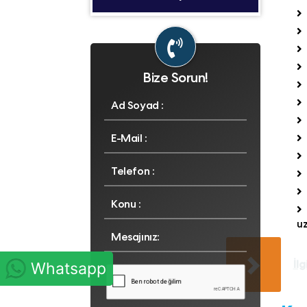
Bize Sorun!
uz
İlg
Whatsapp