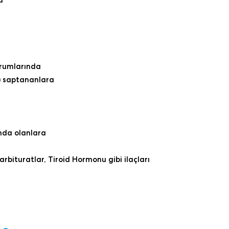
a
urumlarında
) saptananlara
nda olanlara
arbituratlar, Tiroid Hormonu gibi ilaçları