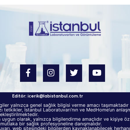
Editör:
icerik@labistanbul.com.tr
giler yalnızca genel sağlık bilgisi verme amacı taşımaktadır
 tetkikler, İstanbul Laboratuvarı’nın ve MedHome’un anlaşma
kleştirilmektedir.
ta uygun olarak, yalnızca bilgilendirme amaçlıdır ve kişiye ö
ak mutlaka bir sağlık profesyoneline danışmalıdır.
arı, web sitesindeki bilgilerden kaynaklanabilecek herhangi