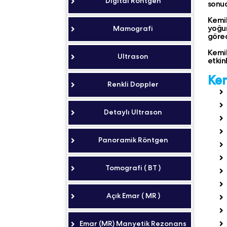
Digital Röntgen
sonuc
Kemik
yoğun
Mamografi
görec
Kemi
Ultrason
etkin
Kem
Renkli Doppler
Detaylı Ultrason
Panoramik Röntgen
Tomografi ( BT )
Açık Emar ( MR )
Emar (MR) Manyetik Rezonans