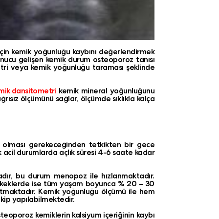
çin kemik yoğunluğu kaybını değerlendirmek
sonucu gelişen kemik durum osteoporoz tanısı
metri veya kemik yoğunluğu taraması şeklinde
mik dansitometri
kemik mineral yoğunluğunu
ısız ölçümünü sağlar, ölçümde sıklıkla kalça
ç olması gerekeceğinden tetkikten bir gece
cil durumlarda açlık süresi 4-6 saate kadar
dır, bu durum menopoz ile hızlanmaktadır.
; erkeklerde ise tüm yaşam boyunca % 20 – 30
i artmaktadır. Kemik yoğunluğu ölçümü ile hem
kip yapılabilmektedir.
teoporoz kemiklerin kalsiyum içeriğinin kaybı