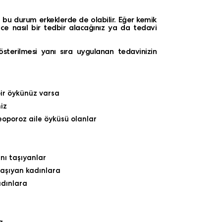
e bu durum erkeklerde de olabilir. Eğer kemik
ce nasıl bir tedbir alacağınız ya da tedavi
terilmesi yanı sıra uygulanan tedavinizin
 bir öykünüz varsa
iz
teoporoz aile öyküsü olanlar
nı taşıyanlar
aşıyan kadınlara
adınlara