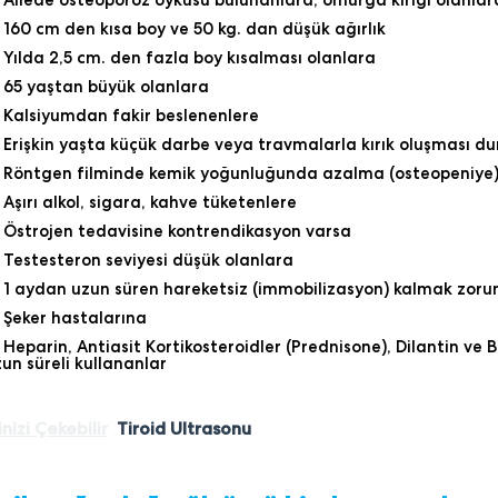
Ailede osteoporoz öyküsü bulunanlara, omurga kırığı olanlar
160 cm den kısa boy ve 50 kg. dan düşük ağırlık
Yılda 2,5 cm. den fazla boy kısalması olanlara
65 yaştan büyük olanlara
Kalsiyumdan fakir beslenenlere
Erişkin yaşta küçük darbe veya travmalarla kırık oluşması d
Röntgen filminde kemik yoğunluğunda azalma (osteopeniye
Aşırı alkol, sigara, kahve tüketenlere
Östrojen tedavisine kontrendikasyon varsa
Testesteron seviyesi düşük olanlara
1 aydan uzun süren hareketsiz (immobilizasyon) kalmak zoru
Şeker hastalarına
Heparin, Antiasit Kortikosteroidler (Prednisone), Dilantin ve B
un süreli kullananlar
inizi Çekebilir
Tiroid Ultrasonu