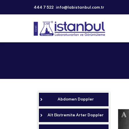
444 7 522
info@labistanbul.com.tr
Abdomen Doppler
Alt Ekstremite Arter Doppler