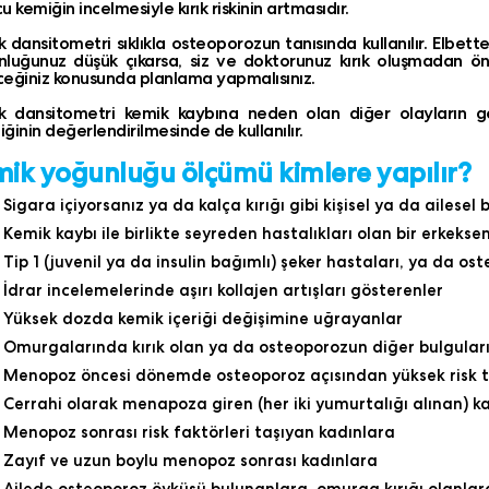
u kemiğin incelmesiyle kırık riskinin artmasıdır.
 dansitometri sıklıkla osteoporozun tanısında kullanılır. Elbett
luğunuz düşük çıkarsa, siz ve doktorunuz kırık oluşmadan ön
eğiniz konusunda planlama yapmalısınız.
k dansitometri kemik kaybına neden olan diğer olayların gös
liğinin değerlendirilmesinde de kullanılır.
ik yoğunluğu ölçümü kimlere yapılır?
Sigara içiyorsanız ya da kalça kırığı gibi kişisel ya da ailesel
Kemik kaybı ile birlikte seyreden hastalıkları olan bir erkeksen
Tip 1 (juvenil ya da insulin bağımlı) şeker hastaları, ya da os
İdrar incelemelerinde aşırı kollajen artışları gösterenler
Yüksek dozda kemik içeriği değişimine uğrayanlar
Omurgalarında kırık olan ya da osteoporozun diğer bulguları
Menopoz öncesi dönemde osteoporoz açısından yüksek risk t
Cerrahi olarak menapoza giren (her iki yumurtalığı alınan) k
Menopoz sonrası risk faktörleri taşıyan kadınlara
Zayıf ve uzun boylu menopoz sonrası kadınlara