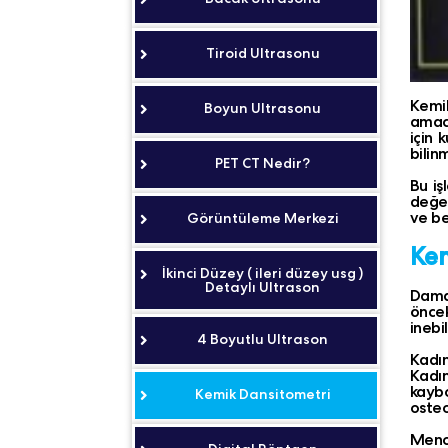
Tiroid Ultrasonu
Kemik
Boyun Ultrasonu
amacı
için 
bilin
PET CT Nedir?
Bu iş
değer
ve be
Görüntüleme Merkezi
Kem
İkinci Düzey ( ileri düzey usg )
Detaylı Ultrason
Damar
öncek
inebili
4 Boyutlu Ultrason
Kadı
Kadın
kaybo
Kemik Dansitometri
osteo
Menop