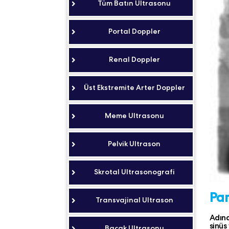
Tüm Batın Ultrasonu
Portal Doppler
Renal Doppler
Üst Ekstremite Arter Doppler
Meme Ultrasonu
Pelvik Ultrason
Skrotal Ultrasonografi
Pan
Transvajinal Ultrason
Adınd
sinüs
Bacak Ultrasonu