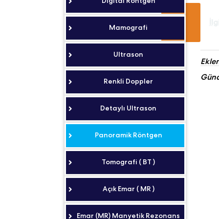
Digital Röntgen
İlg
Mamografi
Ultrason
Eklen
Günce
Renkli Doppler
Detaylı Ultrason
Panoramik Röntgen
Tomografi ( BT )
Açık Emar ( MR )
Emar (MR) Manyetik Rezonans