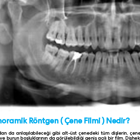
oramik Röntgen ( Çene Filmi ) Nedir?
an da anlaşılabileceği gibi alt-üst çenedeki tüm dişlerin, çene
 ve burun boşluklarının da görülebildiği geniş açılı bir film. Dişh