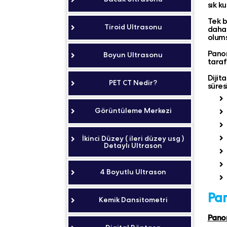
sık k
Tek b
Tiroid Ultrasonu
daha 
olums
Panor
Boyun Ultrasonu
taraf
Dijit
PET CT Nedir?
süres
Görüntüleme Merkezi
İkinci Düzey ( ileri düzey usg )
Detaylı Ultrason
4 Boyutlu Ultrason
Pan
Kemik Dansitometri
Panor