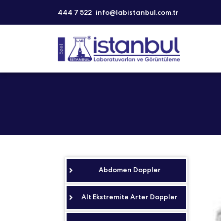
444 7 522
info@labistanbul.com.tr
Abdomen Doppler
Alt Ekstremite Arter Doppler