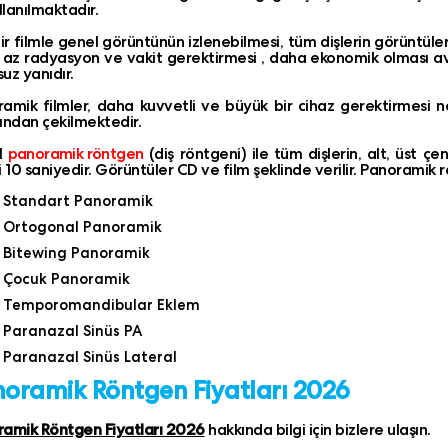
ullanılmaktadır.
ir filmle genel görüntünün izlenebilmesi, tüm dişlerin görüntüle
az radyasyon ve vakit gerektirmesi , daha ekonomik olması ava
uz yanıdır.
amik filmler, daha kuvvetli ve büyük bir cihaz gerektirmesi n
ından çekilmektedir.
al
panoramik röntgen
(diş röntgeni) ile tüm dişlerin, alt, üst ç
i 10 saniyedir. Görüntüler CD ve film şeklinde verilir. Panoramik r
Standart Panoramik
Ortogonal Panoramik
Bitewing Panoramik
Çocuk Panoramik
Temporomandibular Eklem
Paranazal Sinüs PA
Paranazal Sinüs Lateral
oramik Röntgen Fiyatları 2026
amik Röntgen Fiyatları 2026
hakkında bilgi için bizlere ulaşın.