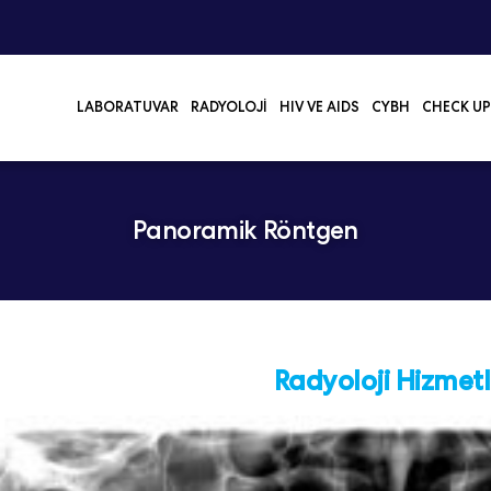
LABORATUVAR
RADYOLOJI
HIV VE AIDS
CYBH
CHECK UP
Panoramik Röntgen
Radyoloji Hizmetl