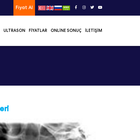
Fiyat Al
ULTRASON
FIYATLAR
ONLINE SONUÇ
İLETIŞIM
eri