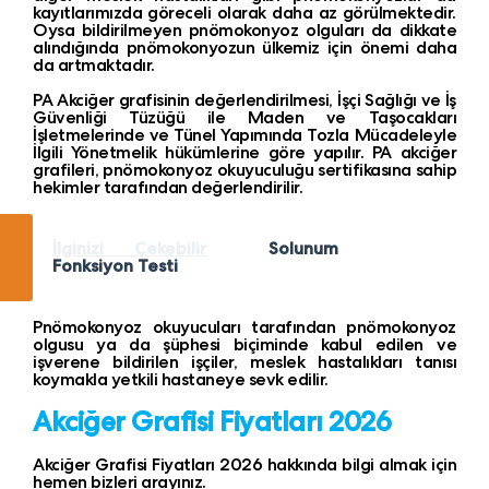
kayıtlarımızda göreceli olarak daha az görülmektedir.
Oysa bildirilmeyen pnömokonyoz olguları da dikkate
alındığında pnömokonyozun ülkemiz için önemi daha
da artmaktadır.
PA Akciğer grafisinin değerlendirilmesi, İşçi Sağlığı ve İş
Güvenliği Tüzüğü ile Maden ve Taşocakları
İşletmelerinde ve Tünel Yapımında Tozla Mücadeleyle
İlgili Yönetmelik hükümlerine göre yapılır. PA akciğer
grafileri, pnömokonyoz okuyuculuğu sertifikasına sahip
hekimler tarafından değerlendirilir.
İlginizi Çekebilir
Solunum
Fonksiyon Testi
Pnömokonyoz okuyucuları tarafından pnömokonyoz
olgusu ya da şüphesi biçiminde kabul edilen ve
işverene bildirilen işçiler, meslek hastalıkları tanısı
koymakla yetkili hastaneye sevk edilir.
Akciğer Grafisi Fiyatları 2026
Akciğer Grafisi Fiyatları 2026 hakkında bilgi almak için
hemen bizleri arayınız.