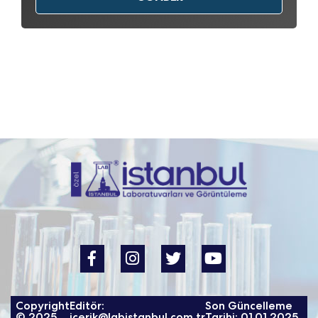
Copyright
Editör:
Son Güncelleme
© 2025
icerik@labistanbul.com.tr
Tarihi: 01.01.2025