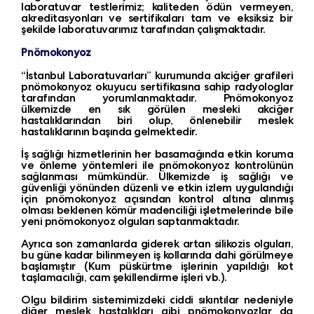
laboratuvar testlerimiz; kaliteden ödün vermeyen,
akreditasyonları ve sertifikaları tam ve eksiksiz bir
şekilde laboratuvarımız tarafından çalışmaktadır.
Pnömokonyoz
“İstanbul Laboratuvarları” kurumunda akciğer grafileri
pnömokonyoz okuyucu sertifikasına sahip radyologlar
tarafından yorumlanmaktadır. Pnömokonyoz
ülkemizde en sık görülen mesleki akciğer
hastalıklarından biri olup, önlenebilir meslek
hastalıklarının başında gelmektedir.
İş sağlığı hizmetlerinin her basamağında etkin koruma
ve önleme yöntemleri ile pnömokonyoz kontrolünün
sağlanması mümkündür. Ülkemizde iş sağlığı ve
güvenliği yönünden düzenli ve etkin izlem uygulandığı
için pnömokonyoz açısından kontrol altına alınmış
olması beklenen kömür madenciliği işletmelerinde bile
yeni pnömokonyoz olguları saptanmaktadır.
Ayrıca son zamanlarda giderek artan silikozis olguları,
bu güne kadar bilinmeyen iş kollarında dahi görülmeye
başlamıştır (Kum püskürtme işlerinin yapıldığı kot
taşlamacılığı, cam şekillendirme işleri vb.).
Olgu bildirim sistemimizdeki ciddi sıkıntılar nedeniyle
diğer meslek hastalıkları gibi pnömokonyozlar da