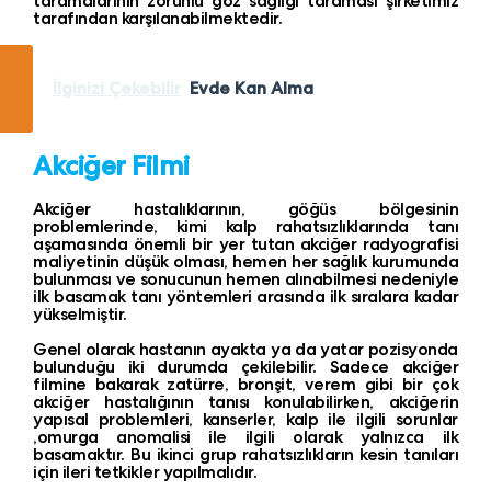
taramalarının zorunlu göz sağlığı taraması şirketimiz
tarafından karşılanabilmektedir.
İlginizi Çekebilir
Evde Kan Alma
Akciğer Filmi
Akciğer hastalıklarının, göğüs bölgesinin
problemlerinde, kimi kalp rahatsızlıklarında tanı
aşamasında önemli bir yer tutan akciğer radyografisi
maliyetinin düşük olması, hemen her sağlık kurumunda
bulunması ve sonucunun hemen alınabilmesi nedeniyle
ilk basamak tanı yöntemleri arasında ilk sıralara kadar
yükselmiştir.
Genel olarak hastanın ayakta ya da yatar pozisyonda
bulunduğu iki durumda çekilebilir. Sadece akciğer
filmine bakarak zatürre, bronşit, verem gibi bir çok
akciğer hastalığının tanısı konulabilirken, akciğerin
yapısal problemleri, kanserler, kalp ile ilgili sorunlar
,omurga anomalisi ile ilgili olarak yalnızca ilk
basamaktır. Bu ikinci grup rahatsızlıkların kesin tanıları
için ileri tetkikler yapılmalıdır.