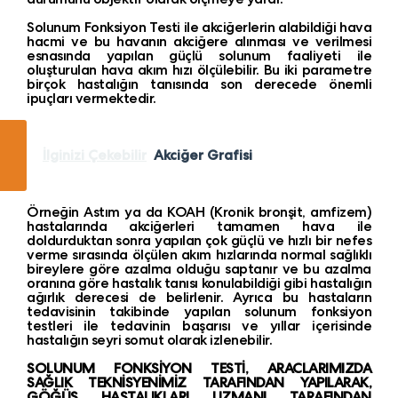
Solunum Fonksiyon Testi ile akciğerlerin alabildiği hava
hacmi ve bu havanın akciğere alınması ve verilmesi
esnasında yapılan güçlü solunum faaliyeti ile
oluşturulan hava akım hızı ölçülebilir. Bu iki parametre
birçok hastalığın tanısında son derecede önemli
ipuçları vermektedir.
İlginizi Çekebilir
Akciğer Grafisi
Örneğin Astım ya da KOAH (Kronik bronşit, amfizem)
hastalarında akciğerleri tamamen hava ile
doldurduktan sonra yapılan çok güçlü ve hızlı bir nefes
verme sırasında ölçülen akım hızlarında normal sağlıklı
bireylere göre azalma olduğu saptanır ve bu azalma
oranına göre hastalık tanısı konulabildiği gibi hastalığın
ağırlık derecesi de belirlenir. Ayrıca bu hastaların
tedavisinin takibinde yapılan solunum fonksiyon
testleri ile tedavinin başarısı ve yıllar içerisinde
hastalığın seyri somut olarak izlenebilir.
SOLUNUM FONKSİYON TESTİ, ARACLARIMIZDA
SAĞLIK TEKNİSYENİMİZ TARAFINDAN YAPILARAK,
GÖĞÜS HASTALIKLARI UZMANI TARAFINDAN