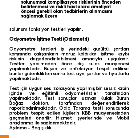
solunumsal komplikasyon risklerinin önceden
belirlenmesi ve riskli hastalara ameliyat
öncesi gerekli olan tedbirlerin alınmasını
sağlamak üzere
solunum fonksiyon testleri yapılır .
Odyometre İşitme Testi (Odiometri)
Odyometre testleri iş yerindeki gürültü şartları
karşısında çalışanların maruz kaldıkları işitme kaybı
riskinin değerlendirilebilmesi amacıyla uygulanır.
Testler yapılmadan önce dış kulak muayenesi
yapılmaktadır. Buşon ve enfeksiyon tespit edilirse
bunlar giderildikten sonra test aynı şartlar ve fiyatlarla
yapılmaktadır.
Test için uygun ses izolasyonu yapılmış bir sessiz kabin
içinde ve eğitimli odyometristler tarafından
yapılmaktadır. Test sonuçları uzman Kulak Burun
Boğaz doktoru tarafından değerlendirilerek
raporlandırılmaktadır. Odio Tarama testi sonucunda
problem tespit edilen kişilerin KBB muayenesinden
geçmeleri önerilir. Hizmet İşyerlerinde ve Mobil
araçlarımız ile sağlanmaktadır.
Aşılama – Bağışıklık