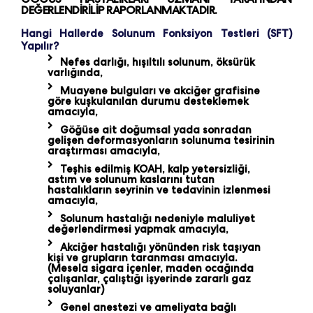
DEĞERLENDİRİLİP RAPORLANMAKTADIR.
Hangi Hallerde Solunum Fonksiyon Testleri (SFT)
Yapılır?
Nefes darlığı, hışıltılı solunum, öksürük
varlığında,
Muayene bulguları ve akciğer grafisine
göre kuşkulanılan durumu desteklemek
amacıyla,
Göğüse ait doğumsal yada sonradan
gelişen deformasyonların solunuma tesirinin
araştırması amacıyla,
Teşhis edilmiş KOAH, kalp yetersizliği,
astım ve solunum kaslarını tutan
hastalıkların seyrinin ve tedavinin izlenmesi
amacıyla,
Solunum hastalığı nedeniyle maluliyet
değerlendirmesi yapmak amacıyla,
Akciğer hastalığı yönünden risk taşıyan
kişi ve grupların taranması amacıyla.
(Mesela sigara içenler, maden ocağında
çalışanlar, çalıştığı işyerinde zararlı gaz
soluyanlar)
Genel anestezi ve ameliyata bağlı