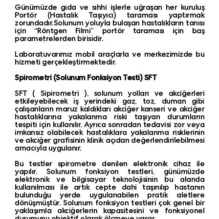
Günümüzde gıda ve sıhhi işlerle uğraşan her kuruluş
Portör (Hastalık Taşıyıcı) taraması yaptırmak
zorundadır.Solunum yoluyla bulaşan hastalıkların tanısı
için “Röntgen Filmi” portör taraması için baş
parametrelerden birisidir.
Laboratuvarımız mobil araçlarla ve merkezimizde bu
hizmeti gerçekleştirmektedir.
Spirometri (Solunum Fonksiyon Testi) SFT
SFT ( Sipirometri ), solunum yolları ve akciğerleri
etkileyebilecek iş yerindeki gaz, toz, duman gibi
çalışanların maruz kaldıkları akciğer kanseri ve akciğer
hastalıklarına yakalanma riski taşıyan durumların
tespiti için kullanılır. Ayrıca sonradan tedavisi zor veya
imkansız olabilecek hastalıklara yakalanma risklerinin
ve akciğer grafisinin klinik açıdan değerlendirilebilmesi
amacıyla uygulanır.
Bu testler spirometre denilen elektronik cihaz ile
yapılır. Solunum fonksiyon testleri, günümüzde
elektronik ve bilgisayar teknolojisinin bu alanda
kullanılması ile artık cepte dahi taşınılıp hastanın
bulunduğu yerde uygulanabilen pratik aletlere
dönüşmüştür. Solunum fonksiyon testleri çok genel bir
yaklaşımla akciğerlerin kapasitesini ve fonksiyonel
durumunu objektif olarak ölçmeye yarar.