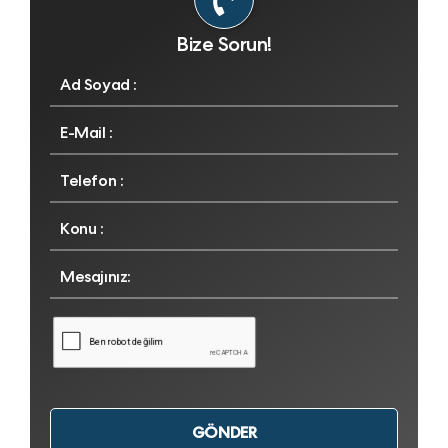
dakika sürmüş olması biraz düşündürdü.
Umarım sonucumun iyi çıkması buna sebep
Bize Sorun!
olmuştur.