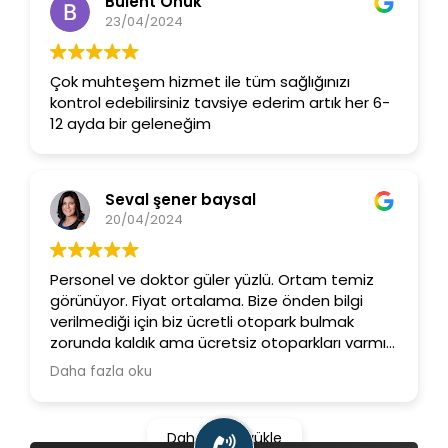
Bülent Onuk
23/04/2024
Çok muhteşem hizmet ile tüm sağlığınızı
kontrol edebilirsiniz tavsiye ederim artık her 6-
12 ayda bir geleneğim
Seval şener baysal
20/04/2024
Personel ve doktor güler yüzlü. Ortam temiz
görünüyor. Fiyat ortalama. Bize önden bilgi
verilmediği için biz ücretli otopark bulmak
zorunda kaldık ama ücretsiz otoparkları varmış.
Şifaen izah ettiğim bilgi mesajındaki anlatım
Daha fazla oku
bozukluklarını düzeltirken insanlara dipnot
olarak bu bilgi de verilebilir. Sayfalarında
minimum 15-30 dakika süreceği bilgisini
Daha fazla yükle
okuduğum karotis doppler ultrasonunun 5