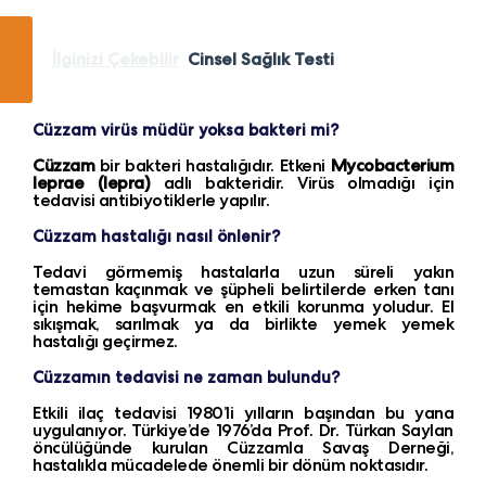
İlginizi Çekebilir
Cinsel Sağlık Testi
Cüzzam virüs müdür yoksa bakteri mi?
Cüzzam
bir bakteri hastalığıdır. Etkeni
Mycobacterium
leprae (lepra)
adlı bakteridir. Virüs olmadığı için
tedavisi antibiyotiklerle yapılır.
Cüzzam hastalığı nasıl önlenir?
Tedavi görmemiş hastalarla uzun süreli yakın
temastan kaçınmak ve şüpheli belirtilerde erken tanı
için hekime başvurmak en etkili korunma yoludur. El
sıkışmak, sarılmak ya da birlikte yemek yemek
hastalığı geçirmez.
Cüzzamın tedavisi ne zaman bulundu?
Etkili ilaç tedavisi 1980’li yılların başından bu yana
uygulanıyor. Türkiye’de 1976’da Prof. Dr. Türkan Saylan
öncülüğünde kurulan Cüzzamla Savaş Derneği,
hastalıkla mücadelede önemli bir dönüm noktasıdır.