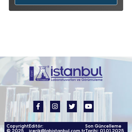
Copyright
Editör:
Son Güncelleme
© 2025
icerik@labistanbul.com.tr
Tarihi: 01.01.2025