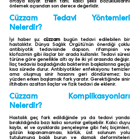
ortaya koyar. Erken tanı, kalıcı şekil bozukluklarını
önlemek açısından son derece değerlidir.
Cüzzam Tedavi Yöntemleri
Nelerdir?
İyi haber şu:
cüzzam
bugün tedavi edilebilen bir
hastalıktır. Dünya Sağlık Örgütü’nün önerdiği çoklu
antibiyotik tedavisinde dapson, rifampisin ve
klofazimin gibi ilaçlar bir arada kullanılır. Tedavi süresi
türüne göre genellikle altı ay ile iki yıl arasında değişir.
İlaç tedavisi başladığında bakterinin başkalarına geçişi
kısa sürede durur. Antibiyotikler enfeksiyonu temizler
ama oluşmuş sinir hasarını geri döndüremez; bu
yüzden erken başlamak fark yaratır. Gerektiğinde sinir
iltihabını azaltan ilaçlar ve fizik tedavi de eklenir.
Cüzzam Komplikasyonları
Nelerdir?
Hastalık geç fark edildiğinde ya da tedavi yarıda
bırakıldığında bazı kalıcı sorunlar gelişebilir. Kalıcı duyu
kaybı, el ve ayaklarda pençeleşme gibi felç biçimleri,
gözün kapanamaması, körlük, üst solunum yolu
tutulumuna bağlı burun ve damak deformiteleri