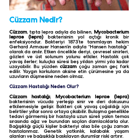
Cüzzam Nedir?
Cüzzam
, tıpta lepra adıyla da bilinen,
Mycobacterium
leprae (lepra)
bakterisinin yol açtığı kronik bir
enfeksiyondur. Bakteriyi 1873’te tanımlayan hekim
Gerhard Armauer Hansen’in adıyla “Hansen hastalığı”
olarak da anılır. Etken öncelikle deriyi, çevresel sinirleri,
gözleri ve üst solunum yolunu etkiler. Hastalık çok
yavaş ilerler; kuluçka süresi beş yıldan yirmi yıla kadar
uzayabilir. Bu yüzden
cüzzam
çoğu zaman geç fark
edilir. Yaygın korkuların aksine etin çürümesine ya da
uzuvların düşmesine neden olmaz.
Cüzzam Hastalığı Neden Olur?
Cüzzam hastalığı
,
Mycobacterium leprae (lepra)
bakterisinin vücuda yerleşip sinir ve deri dokusunu
etkilemesiyle gelişir. Bakteri çok yavaş çoğaldığı için
belirtiler yıllar sonra ortaya çıkabilir. Bulaşma genellikle
tedavi görmemiş bir hastayla uzun süreli yakın temas
sırasında ağız ve burundan saçılan damlacıklarla olur.
Bağışıklığı güçlü kişiler bakteriyi alsa bile çoğu zaman
hastalanmaz. Genetik yatkınlık, kalabalık yaşam
alanları ve bağışıklığı baskılayan durumlar riski artırır.