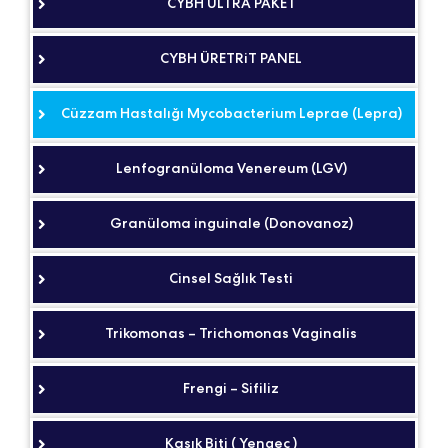
CYBH ULTRA PAKET
CYBH ÜRETRiT PANEL
Cüzzam Hastalığı Mycobacterium Leprae (Lepra)
Lenfogranüloma Venereum (LGV)
Granüloma inguinale (Donovanoz)
Cinsel Sağlık Testi
Trikomonas – Trichomonas Vaginalis
Frengi – Sifiliz
Kasık Biti ( Yengeç )