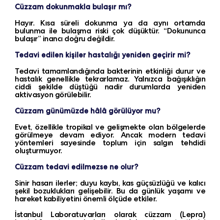
Cüzzam dokunmakla bulaşır mı?
Hayır. Kısa süreli dokunma ya da aynı ortamda
bulunma ile bulaşma riski çok düşüktür. “Dokununca
bulaşır” inancı doğru değildir.
Tedavi edilen kişiler hastalığı yeniden geçirir mi?
Tedavi tamamlandığında bakterinin etkinliği durur ve
hastalık genellikle tekrarlamaz. Yalnızca bağışıklığın
ciddi şekilde düştüğü nadir durumlarda yeniden
aktivasyon görülebilir.
Cüzzam günümüzde hâlâ görülüyor mu?
Evet, özellikle tropikal ve gelişmekte olan bölgelerde
görülmeye devam ediyor. Ancak modern tedavi
yöntemleri sayesinde toplum için salgın tehdidi
oluşturmuyor.
Cüzzam tedavi edilmezse ne olur?
Sinir hasarı ilerler; duyu kaybı, kas güçsüzlüğü ve kalıcı
şekil bozuklukları gelişebilir. Bu da günlük yaşamı ve
hareket kabiliyetini önemli ölçüde etkiler.
İstanbul Laboratuvarları olarak cüzzam (Lepra)