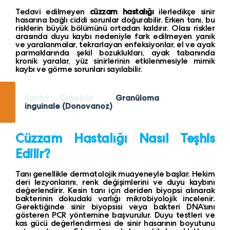
Tedavi edilmeyen
cüzzam hastalığı
ilerledikçe sinir
hasarına bağlı ciddi sorunlar doğurabilir. Erken tanı, bu
risklerin büyük bölümünü ortadan kaldırır. Olası riskler
arasında duyu kaybı nedeniyle fark edilmeyen yanık
ve yaralanmalar, tekrarlayan enfeksiyonlar, el ve ayak
parmaklarında şekil bozuklukları, ayak tabanında
kronik yaralar, yüz sinirlerinin etkilenmesiyle mimik
kaybı ve görme sorunları sayılabilir.
İlginizi Çekebilir
Granüloma
inguinale (Donovanoz)
Cüzzam Hastalığı Nasıl Teşhis
Edilir?
Tanı genellikle dermatolojik muayeneyle başlar. Hekim
deri lezyonlarını, renk değişimlerini ve duyu kaybını
değerlendirir. Kesin tanı için deriden biyopsi alınarak
bakterinin dokudaki varlığı mikrobiyolojik incelenir.
Gerektiğinde sinir biyopsisi veya bakteri DNA’sını
gösteren PCR yöntemine başvurulur. Duyu testleri ve
kas gücü değerlendirmesi de sinir hasarının boyutunu