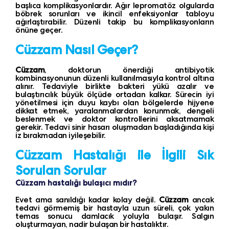
başlıca komplikasyonlardır. Ağır lepromatöz olgularda
böbrek sorunları ve ikincil enfeksiyonlar tabloyu
ağırlaştırabilir. Düzenli takip bu komplikasyonların
önüne geçer.
Cüzzam Nasıl Geçer?
Cüzzam
, doktorun önerdiği antibiyotik
kombinasyonunun düzenli kullanılmasıyla kontrol altına
alınır. Tedaviyle birlikte bakteri yükü azalır ve
bulaştırıcılık büyük ölçüde ortadan kalkar. Sürecin iyi
yönetilmesi için duyu kaybı olan bölgelerde hijyene
dikkat etmek, yaralanmalardan korunmak, dengeli
beslenmek ve doktor kontrollerini aksatmamak
gerekir. Tedavi sinir hasarı oluşmadan başladığında kişi
iz bırakmadan iyileşebilir.
Cüzzam Hastalığı ile İlgili Sık
Sorulan Sorular
Cüzzam hastalığı bulaşıcı mıdır?
Evet ama sanıldığı kadar kolay değil.
Cüzzam
ancak
tedavi görmemiş bir hastayla uzun süreli, çok yakın
temas sonucu damlacık yoluyla bulaşır. Salgın
oluşturmayan, nadir bulaşan bir hastalıktır.