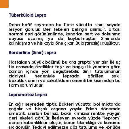
Tüberküloid Lepra
Daha hafif seyreden bu tipte vücutta sınırlı sayıda
lezyon görülür. Deri lekeleri belirgin sınırlıdır, ortası
normal deri görünümünde, kenarları sert ve dokunma
duyusu azalmış ya da kaybolmuştur. Sinirlerde
kalınlaşma ve his kaybı öne çıkar. Bulaştırıcılığı düşüktür.
Borderline (Sınır) Lepra
Hastaların büyük bölümü bu ara grupta yer alır. İki uç
tip arasında özellikler taşır ve bağışıklık yanıtına göre
zaman içinde yön değiştirebilir. Sinir tutulumunun
ciddiyeti nedeniyle leprada görülen şekil
bozukluklarının ve sakatlıkların önemli bir kısmından bu
form sorumludur.
Lepromatöz Lepra
En ağır seyreden tiptir. Bakteri vücutta bol miktarda
çoğalır ve birçok organa yayılır. Erken dönemde
simetrik, sınırları belirsiz, bakır kırmızısı renkte yaygın
deri lekeleri görülür. İlerleyen evrede yüzde “leprom”
denen kabarıklıklar oluşur, burun tıkanıklığı ve kanama
sık görülür. Tedavi edilmezse göz tutulumu ve körlüğe