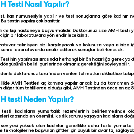
 Testi Nasıl Yapılır?
st, kan numunesiyle yapılır ve test sonuçlarına göre kadının 
. Bu testin yapılışı çok basittir.
ikle kişi hastaneye başvurmalıdır. Doktorunuz size AMH testi 
 için bir laboratuvara yönlendirileceksiniz.
atuvar teknisyeni sizi karşılayacak ve kolunuza veya elinize 
sonra laboratuvarda analiz edilerek sonuçlar belirlenecek.
estinin yapılması sırasında herhangi bir ön hazırlığa gerek yo
döngüsünün belirli günlerinde olmanız gerektiğini söyleyebilir.
denle doktorunuz tarafından verilen talimatları dikkatlice takip 
likle AMH Testleri aç karnına yapılır ancak bu da tamamen d
 diğer tüm tahlillerde olduğu gibi, AMH Testinden önce en az 8 sa
 testi Neden Yapılır?
esti, kadınların yumurtalık rezervlerinin belirlenmesinde old
leri arasında en önemlisi, kısırlık sorunu yaşayan kadınların doğr
eviyesi yüksek olan kadınlar genellikle daha fazla yumurta 
 teknolojilerine başvuran çiftler için büyük bir avantaj sağlayabi