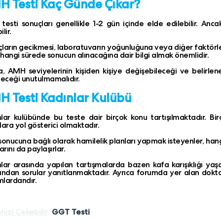
 Testi Kaç Günde Çıkar?
esti sonuçları genellikle 1-2 gün içinde elde edilebilir. Anca
lir.
ların gecikmesi, laboratuvarın yoğunluğuna veya diğer faktörle
hangi sürede sonucun alınacağına dair bilgi almak önemlidir.
a, AMH seviyelerinin kişiden kişiye değişebileceği ve belirle
leceği unutulmamalıdır.
 Testi Kadınlar Kulübü
lar kulübünde bu teste dair birçok konu tartışılmaktadır. B
lara yol gösterici olmaktadır.
sonucuna bağlı olarak hamilelik planları yapmak isteyenler, hang
arını da paylaşırlar.
lar arasında yapılan tartışmalarda bazen kafa karışıklığı yaşan
ından sorular yanıtlanmaktadır. Ayrıca forumda yer alan doktor
lardandır.
inizi Çekebilir
GGT Testi