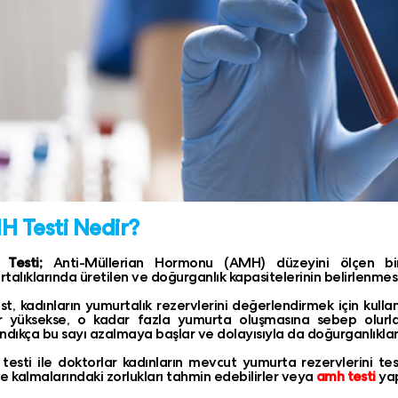
 Testi Nedir?
Testi;
Anti-Müllerian Hormonu (AMH) düzeyini ölçen bir 
talıklarında üretilen ve doğurganlık kapasitelerinin belirlenme
st, kadınların yumurtalık rezervlerini değerlendirmek için kullanıl
r yüksekse, o kadar fazla yumurta oluşmasına sebep olurla
ndıkça bu sayı azalmaya başlar ve dolayısıyla da doğurganlıklar
esti ile doktorlar kadınların mevcut yumurta rezervlerini tesp
e kalmalarındaki zorlukları tahmin edebilirler veya
amh testi
yap