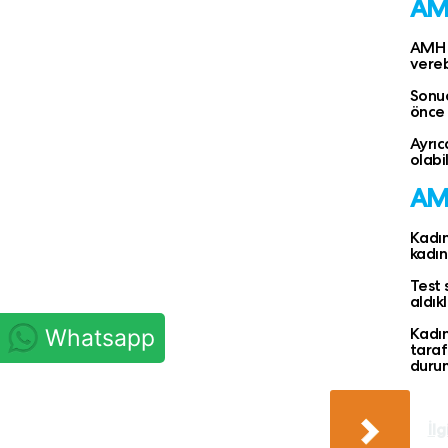
AMH
AMH t
verebi
Sonuç
önce 
Ayrıc
olabi
AMH
Kadın
kadın
Test 
aldıkl
Kadın
Whatsapp
taraf
durum
İlg