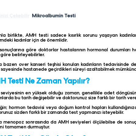
inizi Çekebilir
Mikroalbumin Testi
la birlikte, AMH testi sadece kısırlık sorunu yaşayan kadın
deki kadınlar için de önemlidir.
sonuçlarına göre doktorlar hastalarının hormonal durumları hak
göre belirleyebilirler.
a bazen over kanseri teşhisi konulan kadınların tedavisinde de
 sayesinde hastanede geçirdikleri süreyi azaltabilmek mümkünd
 Testi Ne Zaman Yapılır?
eviyesinin en yüksek olduğu zaman, genellikle adet döngüsünü
larda bu tarih değişebilir ve doktorunuz size farklı bir tarih vereb
in; hormon tedavisi veya doğum kontrol hapları kullandığınız
runuz sizden farklı bir zamanda test yapmanızı isteyebilir.
a menopoz sonrasında da AMH seviyeleri ölçülebilse de sonuçl
imi tamamen durmuştur.