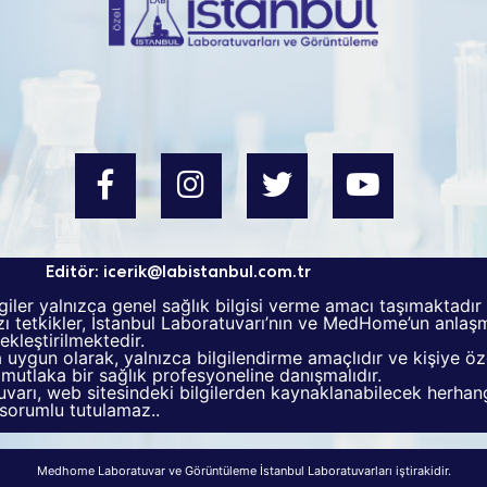
Editör:
icerik@labistanbul.com.tr
giler yalnızca genel sağlık bilgisi verme amacı taşımaktadır
 tetkikler, İstanbul Laboratuvarı’nın ve MedHome’un anlaşma
kleştirilmektedir.
ta uygun olarak, yalnızca bilgilendirme amaçlıdır ve kişiye ö
ak mutlaka bir sağlık profesyoneline danışmalıdır.
arı, web sitesindeki bilgilerden kaynaklanabilecek herhangi
sorumlu tutulamaz..
Medhome Laboratuvar ve Görüntüleme İstanbul Laboratuvarları iştirakidir.