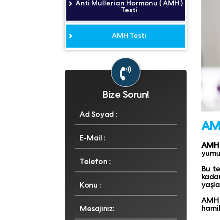
Anti Mullerian Hormonu ( AMH )
Testi
AMH Testi
Bize Sorun!
AMH
AMH 
yumur
Bu te
kada
yaşla
AMH t
hamil