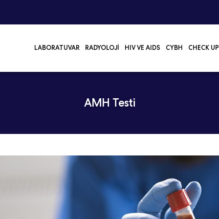
LABORATUVAR
RADYOLOJI
HIV VE AIDS
CYBH
CHECK UP
AMH Testi