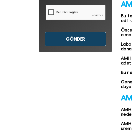
AMH
Bu te
edilir
Öncel
almak
Labor
daha 
AMH T
adet 
Bu ne
Genel
duyan
AMH
AMH t
neden
AMH s
üreme