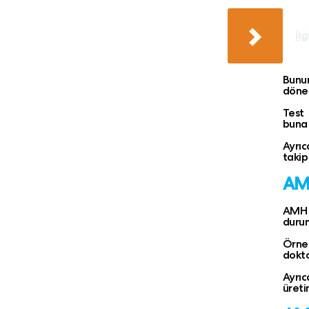
İlg
Bunun
dönem
Test 
buna 
Ayrıc
takip
AMH
AMH s
durum
Örneğ
dokto
Ayrıc
üret