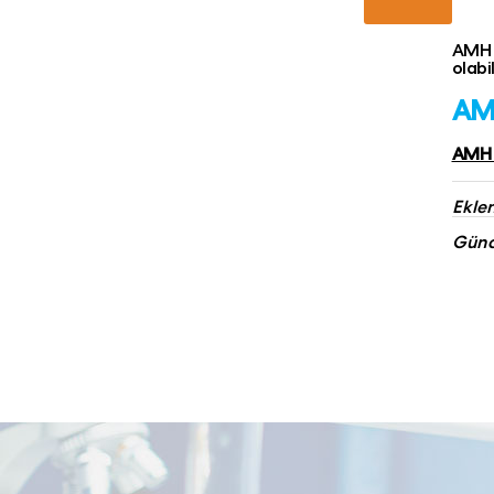
AMH t
olabi
AMH
AMH T
Eklen
Günce