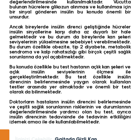
değerlendirilmesinde kullanılmaktadır. Vücutta
bulunan hücrelere glikozun alınması ve kullanılması için
bir sinyal gönderen insülin bu konuda önemli bir
unsurdur.
Ancak bireylerde insülin direnci geliştiğinde hücreler
insülin sinyallerine karşı daha az duyarlı bir hale
gelmektedir ve bu durum da bireylerde kan şekeri
seviyelerinin yükselmesine sebebiyet verebilmektedir.
Bu durum özellikle obezite, tip 2 diyabete, metabolik
sendroma ve kalp rahatsızlığı gibi birçok çeşitli sağlık
sorunlarına da yol açabilmektedir.
Bu konuda özellikle bu test hastanın açlık kan şekeri ve
açlık insülin seviyelerinin ölçmesi ile
gerçekleştirilmektedir. Bu test özellikle insülin
direncinin belirlenmesinde yaygın olarak kullanılan
testler arasında yer almaktadır ve önemli bir test
olarak da bilinmektedir.
Doktorların hastaların insülin direncini belirlemesinde
ve çeşitli sağlık sorunlarının risklerinin ve durumlarının
değerlendirilmesinde yardımcı olan bu test, ayrıca
insülin direncinin tedavisinde de tedavinin etkililiğini
izlemek amacı ile de kullanılabilmektedir.
İlginizi Çekebilir
Gaitada Gizli Kan