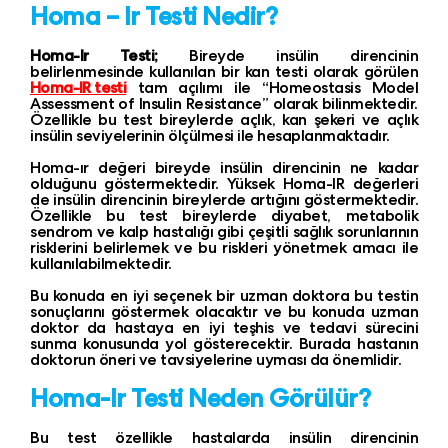
Homa – Ir Testi Nedir?
Homa-Ir Testi;
Bireyde insülin direncinin
belirlenmesinde kullanılan bir kan testi olarak görülen
Homa-IR testi
tam açılımı ile “Homeostasis Model
Assessment of Insulin Resistance” olarak bilinmektedir.
Özellikle bu test bireylerde açlık, kan şekeri ve açlık
insülin seviyelerinin ölçülmesi ile hesaplanmaktadır.
Homa-ır değeri bireyde insülin direncinin ne kadar
olduğunu göstermektedir. Yüksek Homa-IR değerleri
de insülin direncinin bireylerde artığını göstermektedir.
Özellikle bu test bireylerde diyabet, metabolik
sendrom ve kalp hastalığı gibi çeşitli sağlık sorunlarının
risklerini belirlemek ve bu riskleri yönetmek amacı ile
kullanılabilmektedir.
Bu konuda en iyi seçenek bir uzman doktora bu testin
sonuçlarını göstermek olacaktır ve bu konuda uzman
doktor da hastaya en iyi teşhis ve tedavi sürecini
sunma konusunda yol gösterecektir. Burada hastanın
doktorun öneri ve tavsiyelerine uyması da önemlidir.
Homa-Ir Testi Neden Görülür?
Bu test özellikle hastalarda insülin direncinin