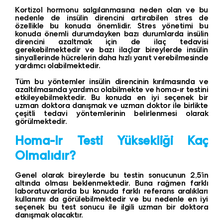
Kortizol hormonu salgılanmasına neden olan ve bu
nedenle de insülin direncini artırabilen stres de
özellikle bu konuda önemlidir. Stres yönetimi bu
konuda önemli durumdayken bazı durumlarda insülin
direncini azaltmak için de ilaç tedavisi
gerekebilmektedir ve bazı ilaçlar bireylerde insülin
sinyallerinde hücrelerin daha hızlı yanıt verebilmesinde
yardımcı olabilmektedir.
Tüm bu yöntemler insülin direncinin kırılmasında ve
azaltılmasında yardımcı olabilmekte ve homa-ır testini
etkileyebilmektedir. Bu konuda en iyi seçenek bir
uzman doktora danışmak ve uzman doktor ile birlikte
çeşitli tedavi yöntemlerinin belirlenmesi olarak
görülmektedir.
Homa-Ir Testi Yüksekliği Kaç
Olmalıdır?
Genel olarak bireylerde bu testin sonucunun 2,5’in
altında olması beklenmektedir. Buna rağmen farklı
laboratuvarlarda bu konuda farklı referans aralıkları
kullanımı da görülebilmektedir ve bu nedenle en iyi
seçenek bu test sonucu ile ilgili uzman bir doktora
danışmak olacaktır.