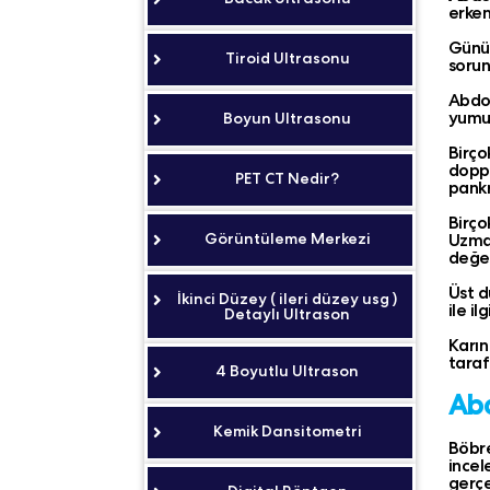
erken
Günü
Tiroid Ultrasonu
sorun
Abdom
yumur
Boyun Ultrasonu
Birç
dopp
PET CT Nedir?
pankr
Birço
Görüntüleme Merkezi
Uzman
değerl
Üst d
İkinci Düzey ( ileri düzey usg )
ile il
Detaylı Ultrason
Karın
taraf
4 Boyutlu Ultrason
Abd
Kemik Dansitometri
Böbre
incel
gerçe