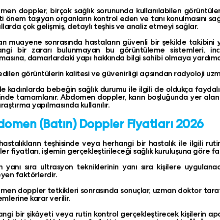
en doppler, birçok sağlık sorununda kullanılabilen görüntüleme
i önem taşıyan organların kontrol eden ve tanı konulmasını sa
ıllarda çok gelişmiş, detaylı teşhis ve analiz etmeyi sağlar.
an muayene sonrasında hastaların güvenli bir şekilde takibini ya
angi bir zararı bulunmayan bu görüntüleme sistemleri, i
asına, damarlardaki yapı hakkında bilgi sahibi olmaya yardımcı
edilen görüntülerin kalitesi ve güvenirliği açısından radyoloji uzm
e kadınlarda bebeğin sağlık durumu ile ilgili de oldukça faydalı 
sinde tamamlanır. Abdomen doppler, karın boşluğunda yer alan o
 araştırma yapılmasında kullanılır.
omen (Batın) Doppler Fiyatları 2026
hastalıkların teşhisinde veya herhangi bir hastalık ile ilgili r
er fiyatları, işlemin gerçekleştirileceği sağlık kuruluşuna göre fark
 yanı sıra ultrasyon tekniklerinin yanı sıra kişilere uygulana
eyen faktörlerdir.
en doppler tetkikleri sonrasında sonuçlar, uzman doktor tara
mlerine karar verilir.
ngi bir şikâyeti veya rutin kontrol gerçekleştirecek kişilerin a