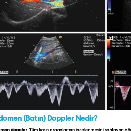
omen (Batın) Doppler Nedir?
men doppler
, Tüm karın organlarının incelenmesini sağlayan gö