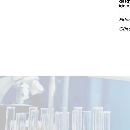
detay
için b
Eklen
Günce