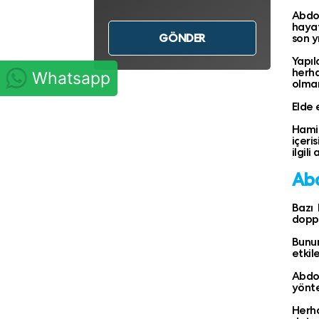
Abdom
hayat
son y
Yapıl
herh
Whatsapp
olmam
Elde 
Hamil
içeri
ilgili
Abd
Bazı 
doppl
Bunun
etkil
Abdom
yönte
Herha