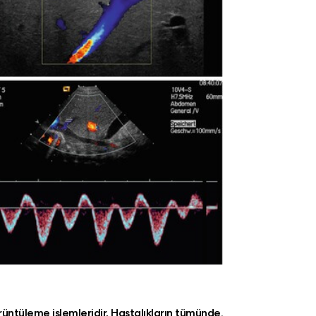
rüntüleme işlemleridir. Hastalıkların tümünde,