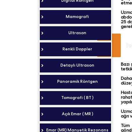
Digital Röntgen
etmek
Uzman
Mamografi
abdom
25 da
gerek
Ultrason
İlg
Renkli Doppler
Bazı 
Detaylı Ultrason
tetkik
Daha
Panoramik Röntgen
düzey
Hasta
rahat
Tomografi ( BT )
yapılı
Uzman
Açık Emar ( MR )
ağrı 
Tüm 
gönde
Emar (MR) Manyetik Rezonans