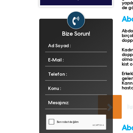
yapıl
de gö
Abd
Abdom
Bize Sorun!
birço
doppl
Kadın
doppl
olmad
kist 
Erkek
gelen
Karı
hasta
İlg
Abd