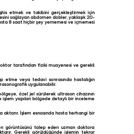
şhis etmek ve takibini gerçekleştirmek için
esini sağlayan abdomen dobler, yaklaşık 20-
 hasta 8 saat hiçbir şey yememesi ve içmemesi
oktor tarafından fiziki muayenesi ve gerekli
p etme veya tedavi sonrasında hastalığın
asonografik uygulanabilir.
ölgeye, özel jel sürülerek ultrason cihazının
e işlem yapılan bölgede detaylı bir inceleme
a aktarır. İşlem esnasında hasta herhangi bir
son görüntüsünü talep eden uzman doktora
aktarır. Gerekli görüldüğünde işlemin tekrar