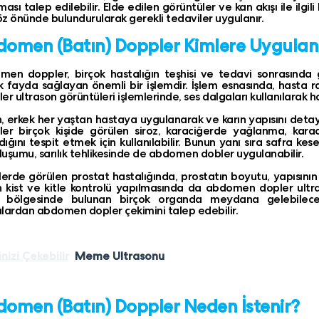
ması talep edilebilir. Elde edilen görüntüler ve kan akışı ile ilgil
z önünde bulundurularak gerekli tedaviler uygulanır.
omen (Batın) Doppler Kimlere Uygulan
en doppler, birçok hastalığın teşhisi ve tedavi sonrasında 
k fayda sağlayan önemli bir işlemdir. İşlem esnasında, hasta
er ultrason görüntüleri işlemlerinde, ses dalgaları kullanılarak ha
, erkek her yaştan hastaya uygulanarak ve karın yapısını deta
er birçok kişide görülen siroz, karaciğerde yağlanma, karac
ığını tespit etmek için kullanılabilir. Bunun yanı sıra safra ke
oluşumu, sarılık tehlikesinde de abdomen dobler uygulanabilir.
lerde görülen prostat hastalığında, prostatın boyutu, yapısını
 kist ve kitle kontrolü yapılmasında da abdomen dopler ultra
n bölgesinde bulunan birçok organda meydana gelebilece
lardan abdomen dopler çekimini talep edebilir.
inizi Çekebilir
Meme Ultrasonu
omen (Batın) Doppler Neden İstenir?