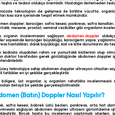
 teşhis ve tedavi oldukça önemlidir. Hastalığın ilerlemeden ted
müzde teknolojinin de gelişmesi ile birlikte vücutta, org
ları kısa süre içerisinde tespit etmek mümkündür.
en doppler; karaciğer, safra kesesi, pankreas, safra kanalları, 
talık, mesane, prostat, seminal veziküller gibi organların incel
ok organın incelenmesini sağlayan
abdomen doppler
oldukça
ler
sayesinde karaciğer büyüklüğü, karaciğerin yapısı, yağlanması
eas hastalıkları, dalak büyüklüğü, kist ve kitle durumlarını da 
k kadında oluşabilen rahim ve yumurtalık kistlerinin olup olma
 doktor tarafından gerek görüldüğünde abdomen doppler işlem
endirilebilir.
üzey teknolojiye sahip abdomen doppler ultrasyon cihazları say
gili tetkikler en iyi şekilde gerçekleştirilir.
 bölgesi, üst organlar, iç organları rahatlıkla incelenmesini 
ından detaylı bir şekilde gerçekleştirilmelidir.
omen (Batın) Doppler Nasıl Yapılır?
k, safra kesesi, böbrek üstü bezleri, pankreas, orta hat dama
enmesini sağlayan abdomen doppler ultrason görüntüleme işlem
kleştirilir. Birçok hasta bu incelemeyi yaptırmak isterken, 