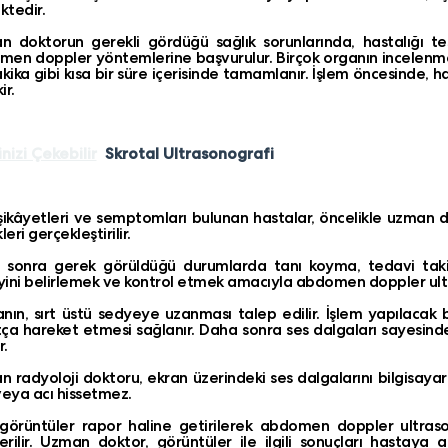
tedir.
 doktorun gerekli gördüğü sağlık sorunlarında, hastalığı te
en doppler yöntemlerine başvurulur. Birçok organın incelenm
kika gibi kısa bir süre içerisinde tamamlanır. İşlem öncesinde,
ir.
inizi Çekebilir
Skrotal Ultrasonografi
şikâyetleri ve semptomları bulunan hastalar, öncelikle uzman d
leri gerçekleştirilir.
 sonra gerek görüldüğü durumlarda tanı koyma, tedavi taki
ini belirlemek ve kontrol etmek amacıyla abdomen doppler ultr
nın, sırt üstü sedyeye uzanması talep edilir. İşlem yapılacak b
ça hareket etmesi sağlanır. Daha sonra ses dalgaları sayesind
r.
 radyoloji doktoru, ekran üzerindeki ses dalgalarını bilgisayar
veya acı hissetmez.
görüntüler rapor haline getirilerek abdomen doppler ultra
rilir. Uzman doktor, görüntüler ile ilgili sonuçları hastaya 