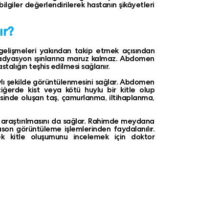
i bilgiler değerlendirilerek hastanın şikâyetleri
ır?
gelişmeleri yakından takip etmek açısından
 radyasyon ışınlarına maruz kalmaz. Abdomen
stalığın teşhis edilmesi sağlanır.
ylı şekilde görüntülenmesini sağlar. Abdomen
iğerde kist veya kötü huylu bir kitle olup
sesinde oluşan taş, çamurlanma, iltihaplanma,
n araştırılmasını da sağlar. Rahimde meydana
son görüntüleme işlemlerinden faydalanılır.
k kitle oluşumunu incelemek için doktor