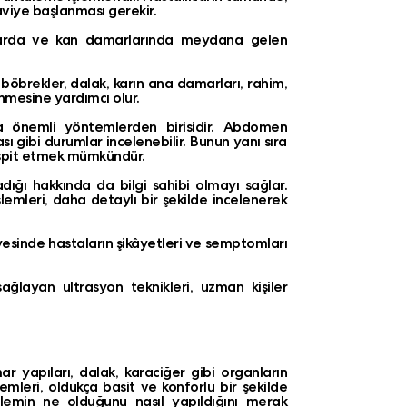
aviye başlanması gerekir.
anlarda ve kan damarlarında meydana gelen
böbrekler, dalak, karın ana damarları, rahim,
enmesine yardımcı olur.
 önemli yöntemlerden birisidir.
Abdomen
 gibi durumlar incelenebilir. Bunun yanı sıra
tespit etmek mümkündür.
dığı hakkında da bilgi sahibi olmayı sağlar.
leri, daha detaylı bir şekilde incelenerek
esinde hastaların şikâyetleri ve semptomları
sağlayan ultrasyon teknikleri, uzman kişiler
r yapıları, dalak, karaciğer gibi organların
leri, oldukça basit ve konforlu bir şekilde
işlemin ne olduğunu nasıl yapıldığını merak