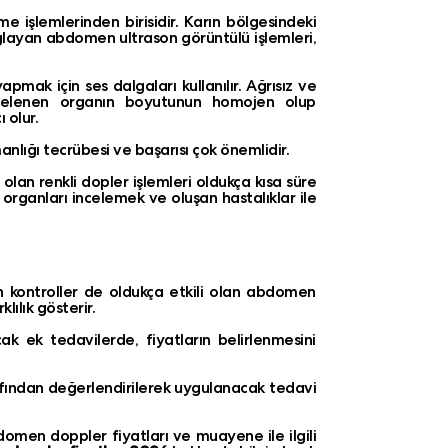
 işlemlerinden birisidir. Karın bölgesindeki
ğlayan abdomen ultrason görüntülü işlemleri,
pmak için ses dalgaları kullanılır. Ağrısız ve
ncelenen organın boyutunun homojen olup
 olur.
anlığı tecrübesi ve başarısı çok önemlidir.
olan renkli dopler işlemleri oldukça kısa süre
rganları incelemek ve oluşan hastalıklar ile
utin kontroller de oldukça etkili olan abdomen
lılık gösterir.
cak ek tedavilerde, fiyatların belirlenmesini
fından değerlendirilerek uygulanacak tedavi
pdomen doppler fiyatları ve muayene ile ilgili