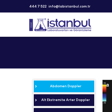
444 7 522
info@labistanbul.com.tr
Abdomen Doppler
Alt Ekstremite Arter Doppler