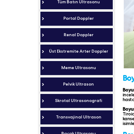
Tüm Batın Ultrasonu
Portal Doppler
Renal Doppler
Üst Ekstremite Arter Doppler
Meme Ultrasonu
Boy
Pelvik Ultrason
Boyu
incel
hastal
Skrotal Ultrasonografi
Boyu
Tiroi
Transvajinal Ultrason
kanse
isiml
Bacak Ultrasonu