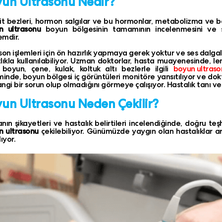
un Ultrasonu Nedir?
it bezleri, hormon salgılar ve bu hormonlar, metabolizma ve bağ
n ultrasonu
boyun bölgesinin tamamının incelenmesini ve s
mdir.
son işlemleri için ön hazırlık yapmaya gerek yoktur ve ses dalga
lıkla kullanılabiliyor. Uzman doktorlar, hasta muayenesinde, len
 boyun, çene, kulak, koltuk altı bezlerle ilgili
boyun ultraso
minde, boyun bölgesi iç görüntüleri monitöre yansıtılıyor ve dokt
ngi bir sorun olup olmadığını görmeye çalışıyor. Hastalık tanı ve 
un Ultrasonu Neden Çekilir?
nın şikayetleri ve hastalık belirtileri incelendiğinde, doğru te
n ultrasonu
çekilebiliyor. Günümüzde yaygın olan hastalıklar ara
ıyor.