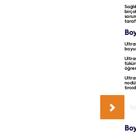
Sağlı
birço
sorun
taraf
Boy
Ultra
boyun
Ultra
tükür
öğren
Ultra
nodül
tiroi
İlg
Boy