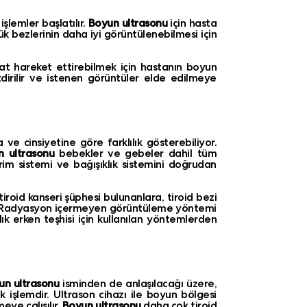
işlemler başlatılır.
Boyun ultrasonu
için hasta
rük bezlerinin daha iyi görüntülenebilmesi için
at hareket ettirebilmek için hastanın boyun
dirilir ve istenen görüntüler elde edilmeye
ve cinsiyetine göre farklılık gösterebiliyor.
n ultrasonu
bebekler ve gebeler dahil tüm
irim sistemi ve bağışıklık sistemini doğrudan
iroid kanseri şüphesi bulunanlara, tiroid bezi
lır. Radyasyon içermeyen görüntüleme yöntemi
k erken teşhisi için kullanılan yöntemlerden
un ultrasonu
isminden de anlaşılacağı üzere,
k işlemdir. Ultrason cihazı ile boyun bölgesi
meye çalışılır.
Boyun ultrasonu
daha çok tiroid