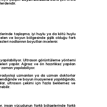
lerdendir.
zlerinde taşlaşma, iyi huylu ya da kötü huylu
e gelen ve boyun bölgesinde şişlik olduğu fark
zleri nodlarının boyutları incelenir.
 yapılabiliyor. Ultrason görüntüleme yöntemi
leri yapılır. Ağrısız ve ön hazırlıksız yapılan
zaman yapılabiliyor.
 radyoloji uzmanları ya da uzman doktorlar
nlendiğinde ve boyun muayenesi yapıldığında,
talar, ultrason çekimi için fazla beklemez ve
ebilir.
, insan vücudunun farklı bölgelerinde farklı