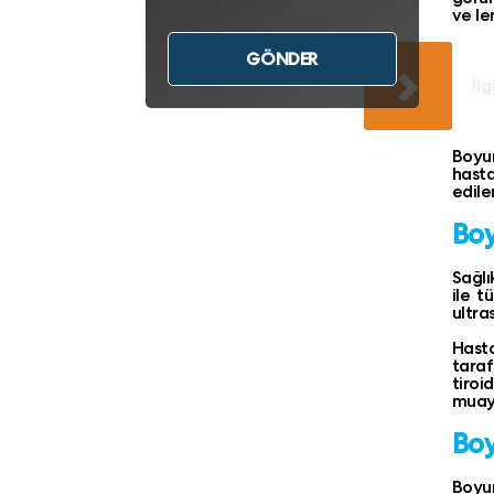
ve le
İlg
Boyun
hasta
edile
Boy
Sağlı
ile t
ultra
Hasta
taraf
tiroi
muaye
Boy
Boyun