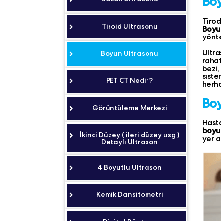
Boy
Tirod
Tiroid Ultrasonu
Boyu
yönte
Ultra
Boyun Ultrasonu
rahat
bezi,
siste
PET CT Nedir?
herha
Boy
Görüntüleme Merkezi
Hasta
boyu
İkinci Düzey ( ileri düzey usg )
yer al
Detaylı Ultrason
4 Boyutlu Ultrason
Kemik Dansitometri