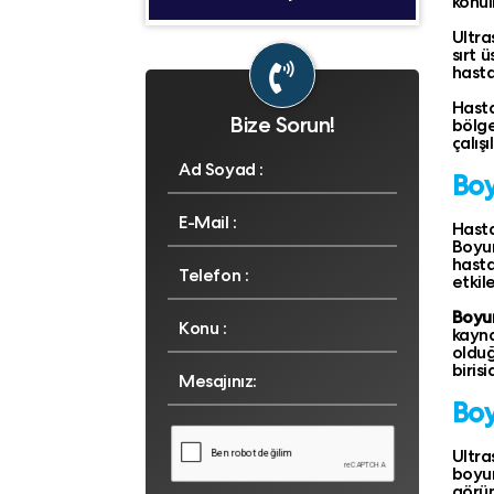
konul
Ultra
sırt 
hasta
Hasta
Bize Sorun!
bölge
çalış
Boy
Hasta
Boyun
hasta
etkil
Boyu
kayna
olduğ
birisid
Boy
Ultra
boyun
görünt