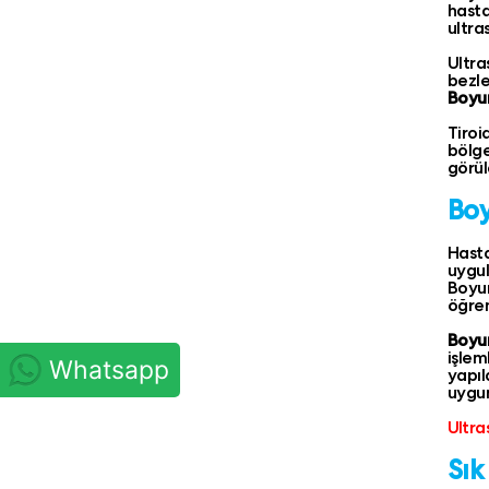
hasta
ultra
Ultra
bezle
Boyu
Tiroi
bölge
görül
Boy
Hasta
uygul
Boyun
öğren
Boyu
işlem
Whatsapp
yapıl
uygun
Ultra
Sık