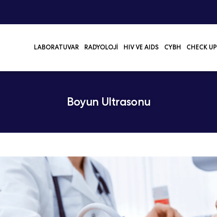
LABORATUVAR
RADYOLOJI
HIV VE AIDS
CYBH
CHECK UP
Boyun Ultrasonu