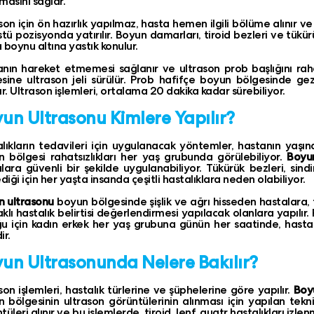
masını sağlar.
son için ön hazırlık yapılmaz, hasta hemen ilgili bölüme alınır ve 
üstü pozisyonda yatırılır. Boyun damarları, tiroid bezleri ve tükü
 boynu altına yastık konulur.
nın hareket etmemesi sağlanır ve ultrason prob başlığını rah
sine ultrason jeli sürülür. Prob hafifçe boyun bölgesinde gez
ılır. Ultrason işlemleri, ortalama 20 dakika kadar sürebiliyor.
un Ultrasonu Kimlere Yapılır?
lıkların tedavileri için uygulanacak yöntemler, hastanın yaşına 
 bölgesi rahatsızlıkları her yaş grubunda görülebiliyor.
Boyu
lara güvenli bir şekilde uygulanabiliyor. Tükürük bezleri, sind
ediği için her yaşta insanda çeşitli hastalıklara neden olabiliyor.
n ultrasonu
boyun bölgesinde şişlik ve ağrı hisseden hastalara, t
klı hastalık belirtisi değerlendirmesi yapılacak olanlara yapı
u için kadın erkek her yaş grubuna günün her saatinde, hastalı
ir.
un Ultrasonunda Nelere Bakılır?
son işlemleri, hastalık türlerine ve şüphelerine göre yapılır.
Boy
 bölgesinin ultrason görüntülerinin alınması için yapılan tekni
üleri alınır ve bu işlemlerde, tiroid, lenf, guatr hastalıkları izlen