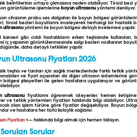
lık belirtilerinin ortaya çıkmasına neden olabiliyor. Tiroid bezi 
son görüntüleme işlemlerine
boyun ultrasonu
yöntemi deniliyor.
son cihazının probu ses dalgaları ile boyun bölgesi görüntüler
ri, tiroid bezleri boyutlarını inceleyerek herhangi bir hastalık be
n ultrasonu
yöntemi ile boyun bölgesi detaylı incelemesi yapılır.
d kanseri gibi ciddi hastalıkların erken teşhisinde kullanılan, 
si iç yapısının görüntülenmesinde salgı bezleri nodlarının boy
düğünde, daha detaylı tetkikler yapılır.
un Ultrasonu Fiyatları 2026
lık teşhis ve tanıları için sağlık merkezlerinde farklı tetkik yönte
anabilen ve fiyat açısından da diğer ultrason sistemlerine g
 bölgesi şikayetleri ile gelen hastalara uygulanıyor ve görün
ilebiliyor.
n ultrasonu
fiyatlarını öğrenmek isteyenler, hemen iletişime
ler ve tetkik yöntemleri fiyatları hakkında bilgi alabiliyor. Ult
acak olan işlem türüne göre fiyatlar değişebiliyor. Boyun bölges
dur ve hastalara her türlü kolaylık sağlanır.
son Fiyatları
<— hakkında bilgi almak için hemen tıklayın.
 Sorulan Sorular