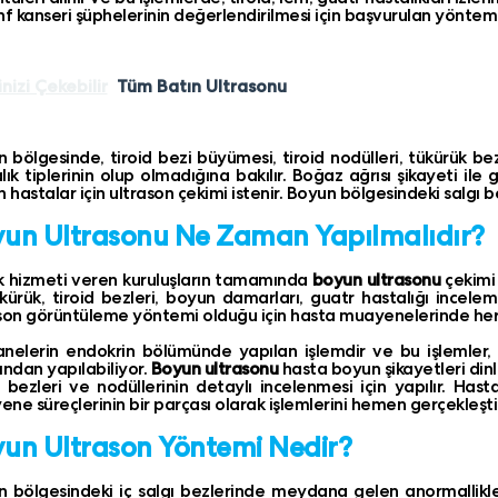
nf kanseri şüphelerinin değerlendirilmesi için başvurulan yöntem
inizi Çekebilir
Tüm Batın Ultrasonu
 bölgesinde, tiroid bezi büyümesi, tiroid nodülleri, tükürük be
lık tiplerinin olup olmadığına bakılır. Boğaz ağrısı şikayeti il
n hastalar için ultrason çekimi istenir. Boyun bölgesindeki salgı be
un Ultrasonu Ne Zaman Yapılmalıdır?
k hizmeti veren kuruluşların tamamında
boyun ultrasonu
çekimi
ükürük, tiroid bezleri, boyun damarları, guatr hastalığı inceleme
son görüntüleme yöntemi olduğu için hasta muayenelerinde her 
nelerin endokrin bölümünde yapılan işlemdir ve bu işlemler,
ından yapılabiliyor.
Boyun ultrasonu
hasta boyun şikayetleri di
d bezleri ve nodüllerinin detaylı incelenmesi için yapılır. Has
ne süreçlerinin bir parçası olarak işlemlerini hemen gerçekleştir
un Ultrason Yöntemi Nedir?
 bölgesindeki iç salgı bezlerinde meydana gelen anormallikler