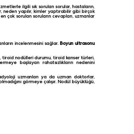
etlerle ilgili sık sorulan sorular, hastaların,
r, neden yapılır, kimler yaptırabilir gibi birçok
i en çok sorulan soruların cevapları, uzmanlar
nların incelenmesini sağlar.
Boyun ultrasonu
tiroid nodülleri durumu, tiroid kanser türleri,
termeye başlayan rahatsızlıkların nedenini
 radyoloji uzmanları ya da uzman doktorlar,
olmadığını görmeye çalışır. Nodül büyüklüğü,