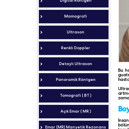
Digital Röntgen
Mamografi
Ultrason
Renkli Doppler
Detaylı Ultrason
Bu ha
guatr
hasta
Panoramik Röntgen
Ultra
artm
Tomografi ( BT )
zaman
Boy
Açık Emar ( MR )
İnsan
bölüm
Emar (MR) Manyetik Rezonans