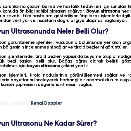
k sorunlarına çözüm bulma ve hastalık tedavileri için sunulan hizm
k konuda ön bilgi sahibi olmasını sağlıyor.
Boyun ultrasonu
nedi
un cevabı, tüm hastalara gösteriliyor. Yapılacak işlemlerle ilgil
ından veriliyor ve insanların doğru bilgiye ulaşması sağlanıyor.
un Ultrasonunda Neler Belli Olur?
son görüntüleme işlemleri, vücudun o bölümünde yer alan orga
 bölgesinin incelenmesini sağlar ve tiroid bezlerini görüntüler.
son işlemlerinde, tiroid bezleri yapısında büyüme olup olmadığı, 
ük bezi taşları belli olur. Boğaz ağrısı olarak belirti gös
ebilmek için
boyun ultrasonu
çekimi yapılır.
son işlemleri, tiroid nodüllerinin görüntülenmesi sağlar ve
lerin boyutlarını inceleyerek herhangi bir anormal durum olup 
d kanser şüphesinin değerlendirilmesini sağlar.
inizi Çekebilir
Renal Doppler
un Ultrasonu Ne Kadar Sürer?