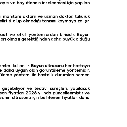
yapısı ve boyutlarının incelenmesi için yapılan
ini monitöre aktarır ve uzman doktor, tükürük
lirtisi olup olmadığı tanısını koymaya çalışır.
basit ve etkili yöntemlerden birisidir. Boyun
utları olması gerektiğinden daha büyük olduğu
mleri kullanılır.
Boyun ultrasonu
her hastaya
öre daha uygun olan görüntüleme yöntemidir.
tüleme yöntemi ile hastalık durumları hemen
 geçebiliyor ve tedavi süreçleri, yapılacak
rason fiyatları 2026 yılında güncellenmiştir ve
inin ultrasonu için belirlenen fiyatlar, daha