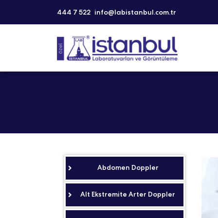
444 7 522
info@labistanbul.com.tr
Abdomen Doppler
Alt Ekstremite Arter Doppler