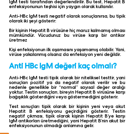
IgM testi tarafından değerlendirilir. Bu test, Hepatit B
enfeksiyonunun teşhisi için yaygın olarak kullanılır.
Anti-HBc IgM testi negatif olarak sonuçlanırsa, bu tipik
olarak iki şeyi gösterir:
Bir kişinin Hepatit B virüsüne hiç maruz kalmamış olması
mümkündür. Vücudunuz bu virüse karşı bir antikor
üretmez
Kişi enfeksiyonun ilk aşamasını yaşamamış olabilir. Yani,
virüse yakalanmış olsanız da enfeksiyon yeni değildir.
Anti HBc IgM değeri kaç olmalı?
Anti-HBc IgM testi tipik olarak bir niteliksel testtir, yani
sonuçları pozitif ya da negatif olarak verilir ve bu
nedenle genellikle bir “normal” sayısal değer aralığı
yoktur. Testin sonuçları, bireyin Hepatit B virüsüne karşı
bağışıklık gösterdiğini veya göstermediğini gösterir.
Test sonuçları tipik olarak bir kişinin yeni veya akut
Hepatit B enfeksiyonu geçirdiğini gösterir. Testin
negatif çıkması, tipik olarak kişinin Hepatit B’ye karşı
IgM antikorları üretmediğini, yani Hepatit B’nin akut bir
enfeksiyonunun olmadığı anlamına gelir.