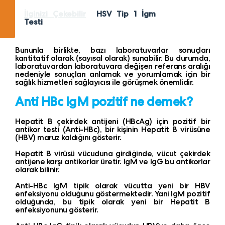
İlginizi Çekebilir
HSV Tip 1 İgm
Testi
Bununla birlikte, bazı laboratuvarlar sonuçları
kantitatif olarak (sayısal olarak) sunabilir. Bu durumda,
laboratuvardan laboratuvara değişen referans aralığı
nedeniyle sonuçları anlamak ve yorumlamak için bir
sağlık hizmetleri sağlayıcısı ile görüşmek önemlidir.
Anti HBc IgM pozitif ne demek?
Hepatit B çekirdek antijeni (HBcAg) için pozitif bir
antikor testi (Anti-HBc), bir kişinin Hepatit B virüsüne
(HBV) maruz kaldığını gösterir.
Hepatit B virüsü vücuduna girdiğinde, vücut çekirdek
antijene karşı antikorlar üretir. IgM ve IgG bu antikorlar
olarak bilinir.
Anti-HBc IgM tipik olarak vücutta yeni bir HBV
enfeksiyonu olduğunu göstermektedir. Yani IgM pozitif
olduğunda, bu tipik olarak yeni bir Hepatit B
enfeksiyonunu gösterir.