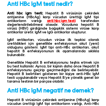
Anti HBc IgM testi nedir?
Anti hbc igm testi;
Hepatit B virüsünün çekirdek
antijenine (HBcAg) karşı vücudun ürettiği IgM tipi
antikorların varlığı
anti hbc igm testi
tarafından
değerlendirilebilmesi olasıdır. Vücuduna hepatit B
virüsü (HBV) girdiğinde bağışıklık sistemi virüse karşı
antikorlar üretir. IgM ve IgG antikorlar oluşturur.
IgM antikorları, vücudun virüse ilk tepkisi olarak
üretildikleri için genellikle enfeksiyonun akut (yeni)
olduğunu gösterir. IgM tipi anti-HBc antikorları, akut
hepatit B enfeksiyonunun ilk aşamalarında sıklıkla
bulunabilir.
Genellikle Hepatit B enfeksiyonunu teşhis etmek için
bu test kullanılır. Ayrıca, bir kişinin daha önce Hepatit B
enfeksiyonunu geçirip geçirmediğini de belirleyebilir.
Hepatit B belirtileri gösteren bir kişiye anti-HBc IgM
testi uygulanabilir veya Hepatit B’ye yönelik genel bir
tarama testinin bir parçası olabilir.
Anti HBc IgM negatif ne demek?
Hepatit B virüsünün çekirdek antijenine (HBcAg) karşı
vücudun ürettiği IgM tipi antikorların varlığı, Anti-HBc