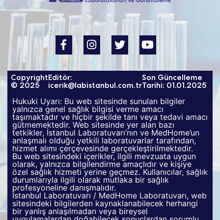
Copyright
Editör:
Son Güncelleme
© 2025
icerik@labistanbul.com.tr
Tarihi: 01.01.2025
Hukuki Uyarı: Bu web sitesinde sunulan bilgiler
yalnızca genel sağlık bilgisi verme amacı
taşımaktadır ve hiçbir şekilde tanı veya tedavi amacı
gütmemektedir. Web sitesinde yer alan bazı
tetkikler, İstanbul Laboratuvarı’nın ve MedHome’un
anlaşmalı olduğu yetkili laboratuvarlar tarafından,
hizmet alımı çerçevesinde gerçekleştirilmektedir.
Bu web sitesindeki içerikler, ilgili mevzuata uygun
olarak, yalnızca bilgilendirme amaçlıdır ve kişiye
özel sağlık hizmeti yerine geçmez. Kullanıcılar, sağlık
durumlarıyla ilgili olarak mutlaka bir sağlık
profesyoneline danışmalıdır.
İstanbul Laboratuvarı / MedHome Laboratuvarı, web
sitesindeki bilgilerden kaynaklanabilecek herhangi
bir yanlış anlaşılmadan veya bireysel
uygulamalardan doğabilecek sonuçlardan sorumlu