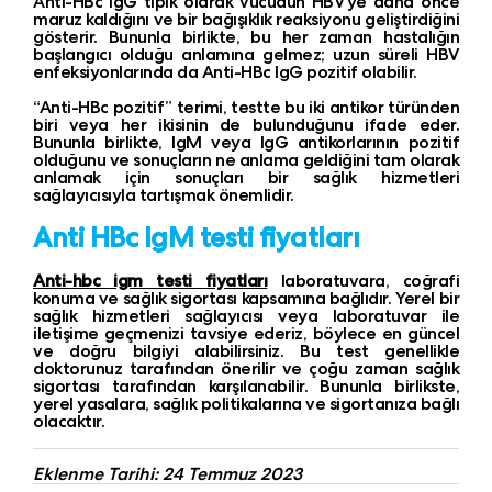
Anti-HBc IgG tipik olarak vücudun HBV’ye daha önce
maruz kaldığını ve bir bağışıklık reaksiyonu geliştirdiğini
gösterir. Bununla birlikte, bu her zaman hastalığın
başlangıcı olduğu anlamına gelmez; uzun süreli HBV
enfeksiyonlarında da Anti-HBc IgG pozitif olabilir.
“Anti-HBc pozitif” terimi, testte bu iki antikor türünden
biri veya her ikisinin de bulunduğunu ifade eder.
Bununla birlikte, IgM veya IgG antikorlarının pozitif
olduğunu ve sonuçların ne anlama geldiğini tam olarak
anlamak için sonuçları bir sağlık hizmetleri
sağlayıcısıyla tartışmak önemlidir.
Anti HBc IgM testi fiyatları
Anti-hbc igm testi fiyatları
laboratuvara, coğrafi
konuma ve sağlık sigortası kapsamına bağlıdır. Yerel bir
sağlık hizmetleri sağlayıcısı veya laboratuvar ile
iletişime geçmenizi tavsiye ederiz, böylece en güncel
ve doğru bilgiyi alabilirsiniz. Bu test genellikle
doktorunuz tarafından önerilir ve çoğu zaman sağlık
sigortası tarafından karşılanabilir. Bununla birlikste,
yerel yasalara, sağlık politikalarına ve sigortanıza bağlı
olacaktır.
Eklenme Tarihi: 24 Temmuz 2023