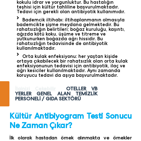
kokulu idrar ve yorgunluktur. Bu hastalığın
teşhisi için kültür tahliline başvurulmaktadır.
Tedavi için gerekli olan antibiyotik kullanımıdır.
Bademcik iltihabı: iltihaplanmanın olmasıyla
bademcikte şişme meydana gelmektedir. Bu
rahatsızlığın belirtileri; boğaz kuruluğu, kaşıntı,
ağızda kötü koku, üşüme ve titreme ve
yutkunurken boğazda ağrı hissidir. Bu
rahatsızlığın tedavisinde de antibiyotik
kullanılmaktadır.
Orta kulak enfeksiyonu: her yaştan kişide
ortaya çıkabilecek bir rahatsızlık olan orta kulak
enfeksiyonunun tedavisi için antibiyotik, ilaç ve
ağrı kesiciler kullanılmaktadır. Aynı zamanda
koruyucu tedavi da aşıya başvurulmaktadır.
İlginizi Çekebilir
OTELLER VB
YERLER GENEL ALAN TEMİZLİK
PERSONELİ / GIDA SEKTÖRÜ
Kültür Antibiyogram Testi Sonucu
Ne Zaman Çıkar?
İlk olarak hastadan örnek alınmakta ve örnekler