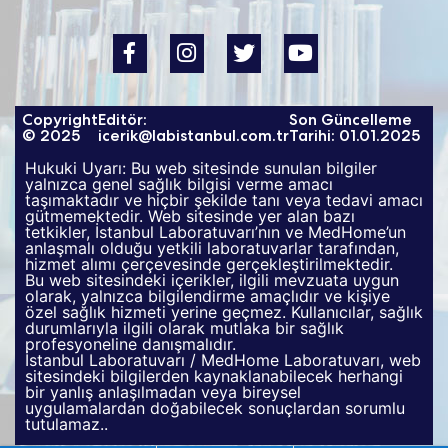
Copyright
Editör:
Son Güncelleme
© 2025
icerik@labistanbul.com.tr
Tarihi: 01.01.2025
Hukuki Uyarı: Bu web sitesinde sunulan bilgiler
yalnızca genel sağlık bilgisi verme amacı
taşımaktadır ve hiçbir şekilde tanı veya tedavi amacı
gütmemektedir. Web sitesinde yer alan bazı
tetkikler, İstanbul Laboratuvarı’nın ve MedHome’un
anlaşmalı olduğu yetkili laboratuvarlar tarafından,
hizmet alımı çerçevesinde gerçekleştirilmektedir.
Bu web sitesindeki içerikler, ilgili mevzuata uygun
olarak, yalnızca bilgilendirme amaçlıdır ve kişiye
özel sağlık hizmeti yerine geçmez. Kullanıcılar, sağlık
durumlarıyla ilgili olarak mutlaka bir sağlık
profesyoneline danışmalıdır.
İstanbul Laboratuvarı / MedHome Laboratuvarı, web
sitesindeki bilgilerden kaynaklanabilecek herhangi
bir yanlış anlaşılmadan veya bireysel
uygulamalardan doğabilecek sonuçlardan sorumlu
tutulamaz..