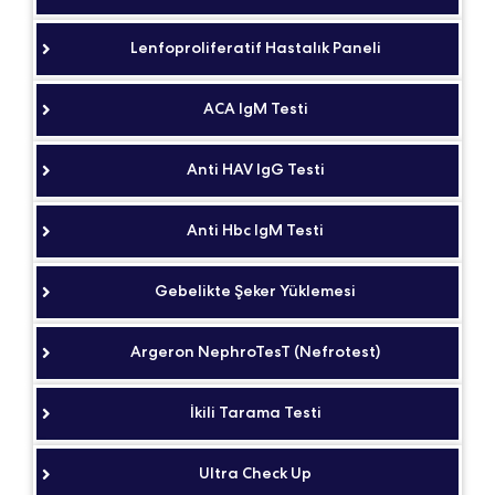
Lenfoproliferatif Hastalık Paneli
ACA IgM Testi
Anti HAV IgG Testi
Anti Hbc IgM Testi
Gebelikte Şeker Yüklemesi
Argeron NephroTesT (Nefrotest)
İkili Tarama Testi
Ultra Check Up