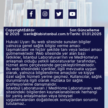
Copyright
Editör:
Son Güncelleme
© 2025
icerik@labistanbul.com.tr
Tarihi: 01.01.2025
Hukuki Uyarı: Bu web sitesinde sunulan bilgiler
yalnızca genel sağlık bilgisi verme amacı
taşımaktadır ve hiçbir şekilde tanı veya tedavi amacı
gütmemektedir. Web sitesinde yer alan bazı
tetkikler, İstanbul Laboratuvarı’nın ve MedHome’un
anlaşmalı olduğu yetkili laboratuvarlar tarafından,
hizmet alımı çerçevesinde gerçekleştirilmektedir.
Bu web sitesindeki içerikler, ilgili mevzuata uygun
olarak, yalnızca bilgilendirme amaçlıdır ve kişiye
özel sağlık hizmeti yerine geçmez. Kullanıcılar, sağlık
durumlarıyla ilgili olarak mutlaka bir sağlık
profesyoneline danışmalıdır.
İstanbul Laboratuvarı / MedHome Laboratuvarı, web
sitesindeki bilgilerden kaynaklanabilecek herhangi
bir yanlış anlaşılmadan veya bireysel
uygulamalardan doğabilecek sonuçlardan sorumlu
tutulamaz..