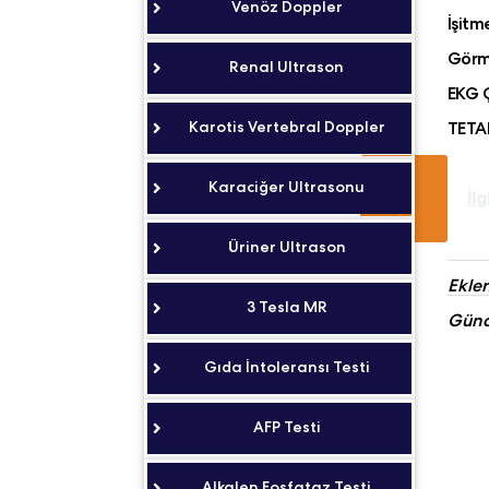
Venöz Doppler
İşitm
Görme
Renal Ultrason
EKG 
Karotis Vertebral Doppler
TETA
Karaciğer Ultrasonu
İlg
Üriner Ultrason
Ekle
3 Tesla MR
Günc
Gıda İntoleransı Testi
AFP Testi
Alkalen Fosfataz Testi