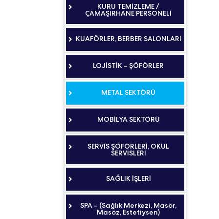
KURU TEMİZLEME /
ÇAMAŞIRHANE PERSONELİ
KUAFÖRLER, BERBER SALONLARI
LOJİSTİK – ŞÖFÖRLER
METAL SEKTÖRÜ
MOBİLYA SEKTÖRÜ
SERVİS ŞÖFÖRLERİ, OKUL
SERVİSLERİ
SAĞLIK İŞLERİ
SPA – (Sağlık Merkezi, Masör,
Masöz, Estetiysen)