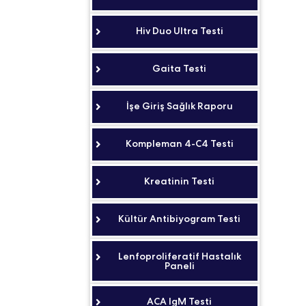
Hiv Duo Ultra Testi
Gaita Testi
İşe Giriş Sağlık Raporu
Kompleman 4-C4 Testi
Kreatinin Testi
Kültür Antibiyogram Testi
Lenfoproliferatif Hastalık
Paneli
ACA IgM Testi