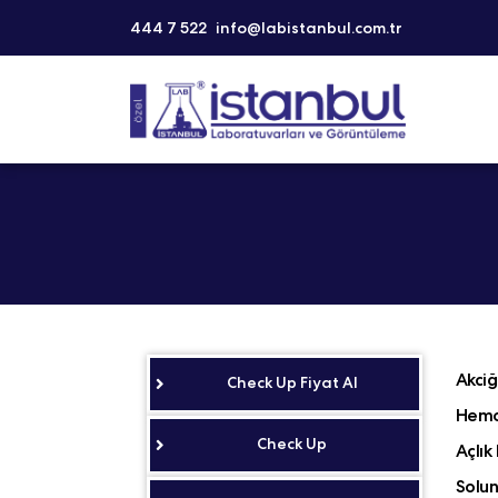
444 7 522
info@labistanbul.com.tr
Akciğ
Check Up Fiyat Al
Hemo
Check Up
Açlık
Solun