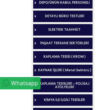
DEPO/ÜRÜN KABUL PERSONELİ
DETAYLI BÜRO TESTLERİ
ELEKTRİK TAAHHÜT
İNŞAAT TERSANE SEKTÖRLERİ
KAPLAMA TESİSİ ( KROM )
KAYNAK İŞLERİ ( Metal Sektörü )
Whatsapp
KAPLAMA TESİSLERİ – POLİSAJ
ATÖLYELERİ
KİMYA İLE İLGİLİ TESİSLER