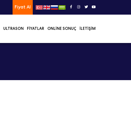
Fiyat Al
ULTRASON
FIYATLAR
ONLINE SONUÇ
İLETIŞIM