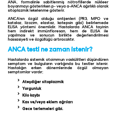
ANA, formalinle sabitlenmiş nötrofillerde nükleer
boyanmayı gösterirken p- veya a-ANCA ağırlıklı olarak
sitoplazmik lekelenme gösterir.
ANCA’nın özgül olduğu antijenleri (PR3, MPO ve
katalaz, lizozim, elastaz, katepsin gibi) belirlemede
ELISA yöntemi önemlidir. Hastalarda ANCA tayinin
hem indirekt immünfloresan, hem de ELISA ile
yapılması ve sonucun birlikte değerlendirilmesi
hassasiyeti ve özgüllüğü artıracaktır.
ANCA testi ne zaman istenir?
Hastalarda sistemik otoimmun vaskülitleri düşündüren
semptom ve bulguların varlığında bu testler istenir.
Hastalığın erken dönemlerinde özgül olmayan
semptomlar vardır;
Ateşdiğer sitoplazmik
Yorgunluk
Kilo kaybı
Kas ve/veya eklem ağrıları
Gece terlemeleri gibi.