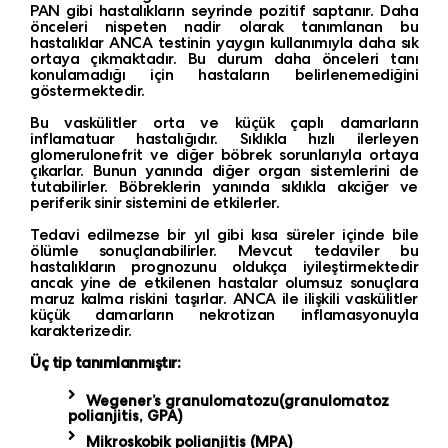
PAN gibi hastalıkların seyrinde pozitif saptanır. Daha
önceleri nispeten nadir olarak tanımlanan bu
hastalıklar ANCA testinin yaygın kullanımıyla daha sık
ortaya çıkmaktadır. Bu durum daha önceleri tanı
konulamadığı için hastaların belirlenemediğini
göstermektedir.
Bu vaskülitler orta ve küçük çaplı damarların
inflamatuar hastalığıdır. Sıklıkla hızlı ilerleyen
glomerulonefrit ve diğer böbrek sorunlarıyla ortaya
çıkarlar. Bunun yanında diğer organ sistemlerini de
tutabilirler. Böbreklerin yanında sıklıkla akciğer ve
periferik sinir sistemini de etkilerler.
Tedavi edilmezse bir yıl gibi kısa süreler içinde bile
ölümle sonuçlanabilirler. Mevcut tedaviler bu
hastalıkların prognozunu oldukça iyileştirmektedir
ancak yine de etkilenen hastalar olumsuz sonuçlara
maruz kalma riskini taşırlar. ANCA ile ilişkili vaskülitler
küçük damarların nekrotizan inflamasyonuyla
karakterizedir.
Üç tip tanımlanmıştır:
Wegener’s granulomatozu(granulomatoz
polianjitis, GPA)
Mikroskobik polianjitis (MPA)