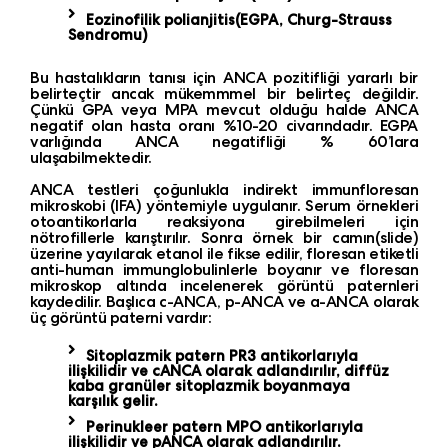
Eozinofilik polianjitis(EGPA, Churg-Strauss
Sendromu)
Bu hastalıkların tanısı için ANCA pozitifliği yararlı bir
belirteçtir ancak mükemmmel bir belirteç değildir.
Çünkü GPA veya MPA mevcut olduğu halde ANCA
negatif olan hasta oranı %10-20 civarındadır. EGPA
varlığında ANCA negatifliği % 60’lara
ulaşabilmektedir.
ANCA testleri çoğunlukla indirekt immunfloresan
mikroskobi (IFA) yöntemiyle uygulanır. Serum örnekleri
otoantikorlarla reaksiyona girebilmeleri için
nötrofillerle karıştırılır. Sonra örnek bir camın(slide)
üzerine yayılarak etanol ile fikse edilir, floresan etiketli
anti-human immunglobulinlerle boyanır ve floresan
mikroskop altında incelenerek görüntü paternleri
kaydedilir. Başlıca c-ANCA, p-ANCA ve a-ANCA olarak
üç görüntü paterni vardır:
Sitoplazmik patern PR3 antikorlarıyla
ilişkilidir ve cANCA olarak adlandırılır, diffüz
kaba granüler sitoplazmik boyanmaya
karşılık gelir.
Perinukleer patern MPO antikorlarıyla
ilişkilidir ve pANCA olarak adlandırılır.