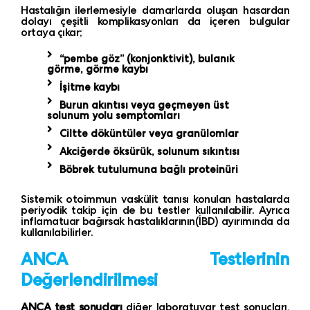
Hastalığın ilerlemesiyle damarlarda oluşan hasardan
dolayı çeşitli komplikasyonları da içeren bulgular
ortaya çıkar;
“pembe göz” (konjonktivit), bulanık
görme, görme kaybı
İşitme kaybı
Burun akıntısı veya geçmeyen üst
solunum yolu semptomları
Ciltte döküntüler veya granülomlar
Akciğerde öksürük, solunum sıkıntısı
Böbrek tutulumuna bağlı proteinüri
Sistemik otoimmun vaskülit tanısı konulan hastalarda
periyodik takip için de bu testler kullanılabilir. Ayrıca
inflamatuar bağırsak hastalıklarının(İBD) ayırımında da
kullanılabilirler.
ANCA Testlerinin
Değerlendirilmesi
ANCA test sonuçları
diğer laboratuvar test sonuçları,