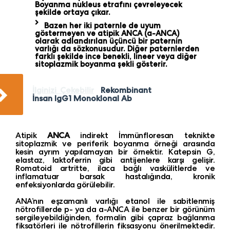
Boyanma nukleus etrafını çevreleyecek
şekilde ortaya çıkar.
Bazen her iki paternle de uyum
göstermeyen ve atipik ANCA (a-ANCA)
olarak adlandırılan üçüncü bir paternin
varlığı da sözkonusudur. Diğer paternlerden
farklı şekilde ince benekli, lineer veya diğer
sitoplazmik boyanma şekli gösterir.
İlginizi Çekebilir
Rekombinant
İnsan IgG1 Monoklonal Ab
Atipik
ANCA
indirekt İmmünfloresan teknikte
sitoplazmik ve periferik boyanma örneği arasında
kesin ayrım yapılamayan bir örnektir. Katepsin G,
elastaz, laktoferrin gibi antijenlere karşı gelişir.
Romatoid artritte, ilaca bağlı vaskülitlerde ve
inflamatuar barsak hastalığında, kronik
enfeksiyonlarda görülebilir.
ANA’nın eşzamanlı varlığı etanol ile sabitlenmiş
nötrofillerde p- ya da a-ANCA ile benzer bir görünüm
sergileyebildiğinden, formalin gibi çapraz bağlanma
fiksatörleri ile nötrofillerin fiksasyonu önerilmektedir.