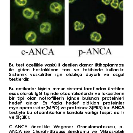
Bu test özellikle vaskülit denilen damar iltihaplanması
ile giden hastalıkların tanı ve takibinde kullanılır.
Sistemik vaskülitler için oldukça duyarlı ve özgül
testlerdir.
Bu antikorlar kişinin immun sistemi tarafından üretilen
esas olarak IgG tipinde otoantikorlardır ve lökositlerin
bir tipi olan nötrofillerin içinde bulunan proteinleri
hedef alırlar. En fazla hedef aldıkları proteinler
myeloperoksidaz(MPO) ve proteinaz 3(PR3)’tür.
ANCA
testiyle bu otoantikorların kandaki varlığı tespit edilir
ve ölçülür.
C–ANCA öncelikle Wegener Granulomatozusu, p-
ANCA ise Churgh-Strauss Sendromu ve Mikroskobik