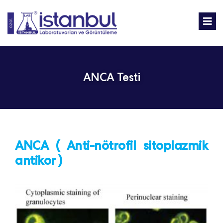
ANCA Testi
ANCA ( Anti-nötrofil sitoplazmik
antikor )