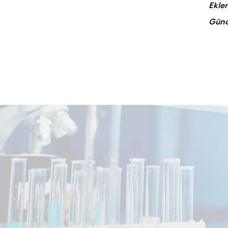
Eklen
Günc