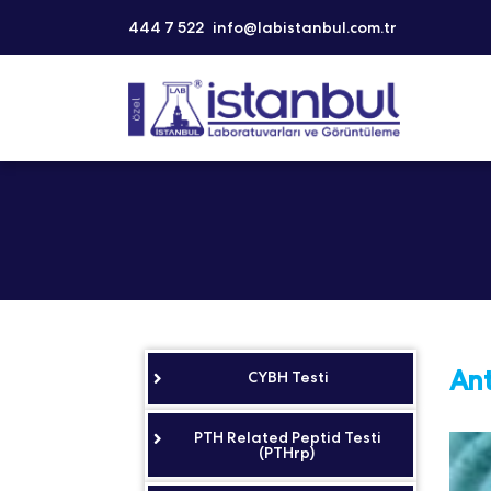
444 7 522
info@labistanbul.com.tr
Ant
CYBH Testi
PTH Related Peptid Testi
(PTHrp)