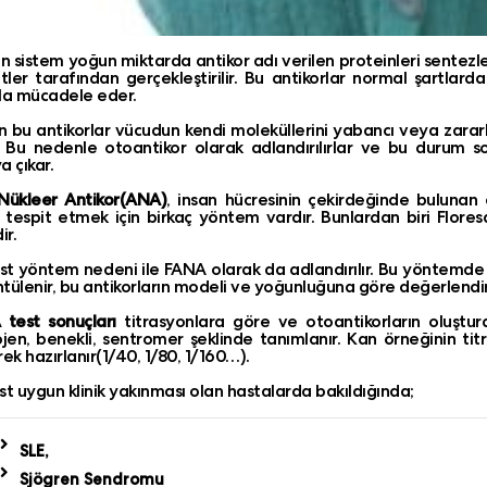
 sistem yoğun miktarda antikor adı verilen proteinleri sentezl
itler tarafından gerçekleştirilir. Bu antikorlar normal şartlar
la mücadele eder.
 bu antikorlar vücudun kendi moleküllerini yabancı veya zararl
 Bu nedenle otoantikor olarak adlandırılırlar ve bu durum 
a çıkar.
Nükleer Antikor(ANA)
, insan hücresinin çekirdeğinde bulunan ç
 tespit etmek için birkaç yöntem vardır. Bunlardan biri Flores
ir.
st yöntem nedeni ile FANA olarak da adlandırılır. Bu yöntemde m
tülenir, bu antikorların modeli ve yoğunluğuna göre değerlendir
test sonuçları
titrasyonlara göre ve otoantikorların oluştur
en, benekli, sentromer şeklinde tanımlanır. Kan örneğinin titr
rek hazırlanır(1/40, 1/80, 1/160…).
st uygun klinik yakınması olan hastalarda bakıldığında;
SLE,
Sjögren Sendromu