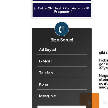
Cyfra 21-1 Testi ( Cytokeratin 19
Fragment )
Bize Sorun!
gibi 
Hiçbi
görül
37’ye 
Negat
otoim
pozit
muaye
İlg