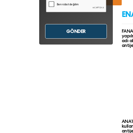
EN
FANA 
yapıl
adı a
antij
ANA’l
kulla
antije