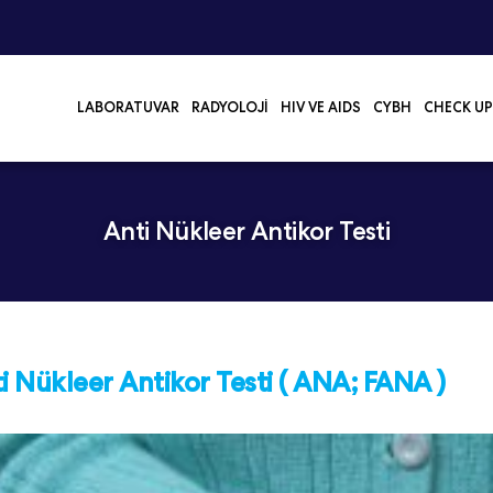
LABORATUVAR
RADYOLOJI
HIV VE AIDS
CYBH
CHECK UP
Anti Nükleer Antikor Testi
i Nükleer Antikor Testi ( ANA; FANA )