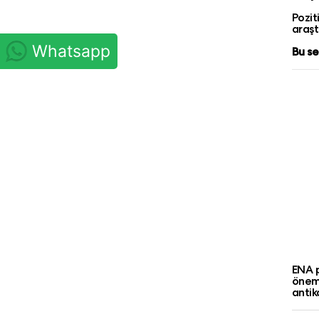
Pozit
araştı
Whatsapp
Bu se
ENA p
öneml
antik