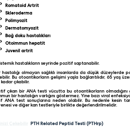
Romatoid Artrit
Skleroderma
Polimyozit
Dermatomyozit
Bağ doku hastalıkları
Otoimmun hepatit
Juvenil artrit
sistemik hastalıkların seyrinde pozitif saptanabilir.
r hastalığı olmayan sağlıklı insanlarda da düşük düzeylerde p
ebilir. Bu otoantikorların gelişimi yaşla bağlantılıdır, 65 yaş üze
kadar çıkabilir.
if çıkan bir ANA testi vücutta bu otoantikorların olmadığını 
mun bir hastalığın varlığını göstermez. Yine bazı viral enfeksiyon
if ANA test sonuçlarına neden olabilir. Bu nedenle kesin tanı
nesi ve diğer kan testleriyle birlikte değerlendirilmelidir.
inizi Çekebilir
PTH Related Peptid Testi (PTHrp)