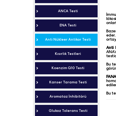
ANCA Testi
İmmun
lökos
onlar
ENA Testi
Bazen
eder.
ortay
Anti Nükleer Antikor Testi
Anti 
ANA’ı
Kısırlık Testleri
testid
Bu te
Koenzim Q10 Testi
görün
FANA 
homoj
Kanser Tarama Testi
edile
Bu te
Aromataz İnhibitörü
Glukoz Tolerans Testi