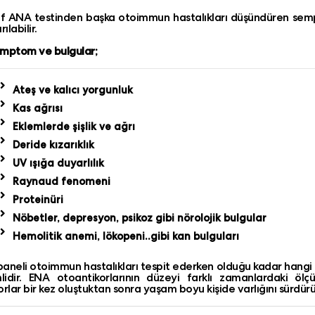
if ANA testinden başka otoimmun hastalıkları düşündüren sem
rılabilir.
mptom ve bulgular;
Ateş ve kalıcı yorgunluk
Kas ağrısı
Eklemlerde şişlik ve ağrı
Deride kızarıklık
UV ışığa duyarlılık
Raynaud fenomeni
Proteinüri
Nöbetler, depresyon, psikoz gibi nörolojik bulgular
Hemolitik anemi, lökopeni..gibi kan bulguları
aneli otoimmun hastalıkları tespit ederken olduğu kadar hangi ti
idir. ENA otoantikorlarının düzeyi farklı zamanlardaki ölç
orlar bir kez oluştuktan sonra yaşam boyu kişide varlığını sürdürü