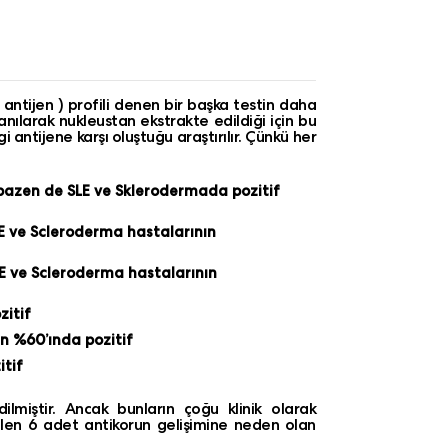
antijen ) profili denen bir başka testin daha
lanılarak nukleustan ekstrakte edildiği için bu
i antijene karşı oluştuğu araştırılır. Çünkü her
 bazen de SLE ve Sklerodermada pozitif
LE ve Scleroderma hastalarının
LE ve Scleroderma hastalarının
zitif
n %60’ında pozitif
itif
lmiştir. Ancak bunların çoğu klinik olarak
rtilen 6 adet antikorun gelişimine neden olan