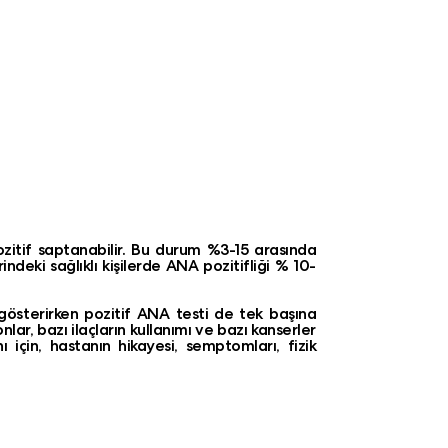
ozitif saptanabilir. Bu durum %3-15 arasında
rindeki sağlıklı kişilerde ANA pozitifliği % 10-
gösterirken pozitif ANA testi de tek başına
lar, bazı ilaçların kullanımı ve bazı kanserler
 için, hastanın hikayesi, semptomları, fizik