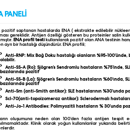
A PANELİ
pozitif saptanan hastalarda ENA ( ekstrakte edilebilir nükleer 
ması gereklidir. Antijen özelliği gösteren bu proteinler salin kul
lmıştır.
ENA profil testi
kullanılarak pozitif olan ANA testinin hang
en ayrı bir hastalığı düşündürür. ENA profili;
Anti-RNP: Mix Bağ Doku hastalığı olanların %95-100’ünde,
olabilir.
Anti-SS-A (Ro): Sjögren’s Sendromlu hastaların %75’inde, S
bazılarında pozitif
Anti-SS-B (La): Sjögren’s Sendromlu hastaların %60’ında, S
bazılarında pozitif
Anti-Sm (anti-Smith antikor): SLE hastalarının %30’unda po
Scl-70(anti-topoizomeraz antikor): Sclerodermalı hastaları
Anti-Jo-1 Antibodies: Polimyozitli hastaların % 30’unda poz
arın oluşumuna neden olan 100’den fazla antijen tespit edi
nılmamaktadır. Klinik olarak yoğun kullanılanlar yukarıda beli
nlerdir.