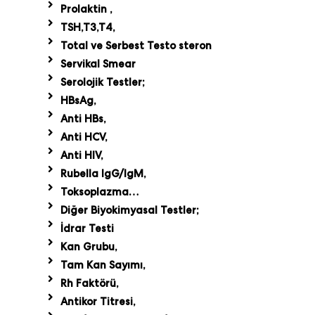
Prolaktin ,
TSH,T3,T4,
Total ve Serbest Testo steron
Servikal Smear
Serolojik Testler;
HBsAg,
Anti HBs,
Anti HCV,
Anti HIV,
Rubella IgG/IgM,
Toksoplazma…
Diğer Biyokimyasal Testler;
İdrar Testi
Kan Grubu,
Tam Kan Sayımı,
Rh Faktörü,
Antikor Titresi,