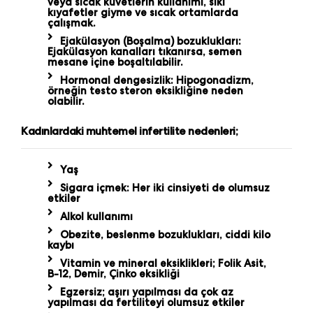
veya sıcak küvetlerin kullanımı, sıkı
kıyafetler giyme ve sıcak ortamlarda
çalışmak.
Ejakülasyon (Boşalma) bozuklukları:
Ejakülasyon kanalları tıkanırsa, semen
mesane içine boşaltılabilir.
Hormonal dengesizlik: Hipogonadizm,
örneğin testo steron eksikliğine neden
olabilir.
Kadınlardaki muhtemel infertilite nedenleri;
Yaş
Sigara içmek: Her iki cinsiyeti de olumsuz
etkiler
Alkol kullanımı
Obezite, beslenme bozuklukları, ciddi kilo
kaybı
Vitamin ve mineral eksiklikleri; Folik Asit,
B-12, Demir, Çinko eksikliği
Egzersiz; aşırı yapılması da çok az
yapılması da fertiliteyi olumsuz etkiler