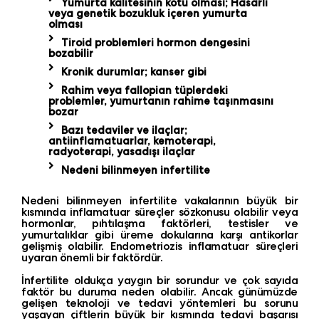
Yumurta kalitesinin kötü olması; Hasarlı
veya genetik bozukluk içeren yumurta
olması
Tiroid problemleri hormon dengesini
bozabilir
Kronik durumlar; kanser gibi
Rahim veya fallopian tüplerdeki
problemler, yumurtanın rahime taşınmasını
bozar
Bazı tedaviler ve ilaçlar;
antiinflamatuarlar, kemoterapi,
radyoterapi, yasadışı ilaçlar
Nedeni bilinmeyen infertilite
Nedeni bilinmeyen infertilite vakalarının büyük bir
kısmında inflamatuar süreçler sözkonusu olabilir veya
hormonlar, pıhtılaşma faktörleri, testisler ve
yumurtalıklar gibi üreme dokularına karşı antikorlar
gelişmiş olabilir. Endometriozis inflamatuar süreçleri
uyaran önemli bir faktördür.
İnfertilite oldukça yaygın bir sorundur ve çok sayıda
faktör bu duruma neden olabilir. Ancak günümüzde
gelişen teknoloji ve tedavi yöntemleri bu sorunu
yaşayan çiftlerin büyük bir kısmında tedavi başarısı