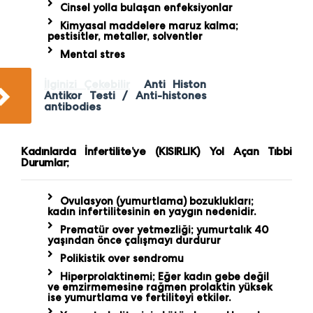
Cinsel yolla bulaşan enfeksiyonlar
Kimyasal maddelere maruz kalma;
pestisitler, metaller, solventler
Mental stres
İlginizi Çekebilir
Anti Histon
Antikor Testi / Anti-histones
antibodies
Kadınlarda İnfertilite’ye (KISIRLIK) Yol Açan Tıbbi
Durumlar;
Ovulasyon (yumurtlama) bozuklukları;
kadın infertilitesinin en yaygın nedenidir.
Prematür over yetmezliği; yumurtalık 40
yaşından önce çalışmayı durdurur
Polikistik over sendromu
Hiperprolaktinemi; Eğer kadın gebe değil
ve emzirmemesine rağmen prolaktin yüksek
ise yumurtlama ve fertiliteyi etkiler.