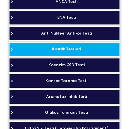
ANCA Testi
ENA Testi
Anti Nükleer Antikor Testi
Kısırlık Testleri
Koenzim Q10 Testi
Kanser Tarama Testi
Aromataz İnhibitörü
Glukoz Tolerans Testi
Cyfra 21-1 Testi ( Cytokeratin 19 Fragment )