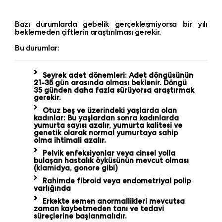
Bazı durumlarda gebelik gerçekleşmiyorsa bir yılı
beklemeden çiftlerin araştırılması gerekir.
Bu durumlar:
Seyrek adet dönemleri: Adet döngüsünün
21-35 gün arasında olması beklenir. Döngü
35 günden daha fazla sürüyorsa araştırmak
gerekir.
Otuz beş ve üzerindeki yaşlarda olan
kadınlar: Bu yaşlardan sonra kadınlarda
yumurta sayısı azalır, yumurta kalitesi ve
genetik olarak normal yumurtaya sahip
olma ihtimali azalır.
Pelvik enfeksiyonlar veya cinsel yolla
bulaşan hastalık öyküsünün mevcut olması
(klamidya, gonore gibi)
Rahimde fibroid veya endometriyal polip
varlığında
Erkekte semen anormallikleri mevcutsa
zaman kaybetmeden tanı ve tedavi
süreçlerine başlanmalıdır.