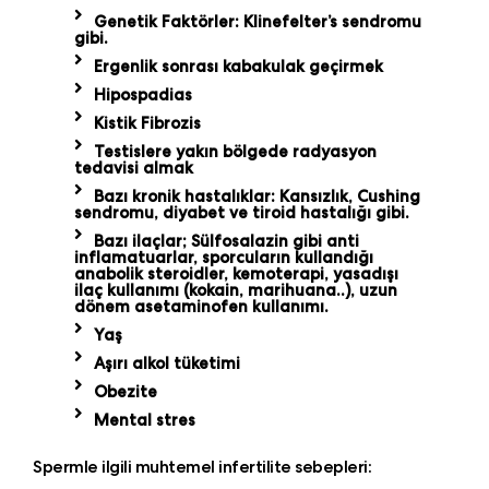
Genetik Faktörler: Klinefelter’s sendromu
gibi.
Ergenlik sonrası kabakulak geçirmek
Hipospadias
Kistik Fibrozis
Testislere yakın bölgede radyasyon
tedavisi almak
Bazı kronik hastalıklar: Kansızlık, Cushing
sendromu, diyabet ve tiroid hastalığı gibi.
Bazı ilaçlar; Sülfosalazin gibi anti
inflamatuarlar, sporcuların kullandığı
anabolik steroidler, kemoterapi, yasadışı
ilaç kullanımı (kokain, marihuana..), uzun
dönem asetaminofen kullanımı.
Yaş
Aşırı alkol tüketimi
Obezite
Mental stres
Spermle ilgili muhtemel infertilite sebepleri: