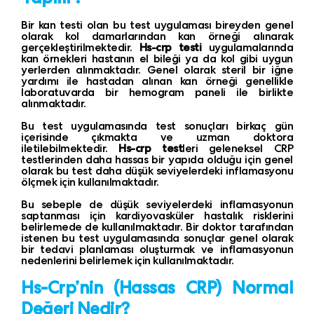
Bir kan testi olan bu test uygulaması bireyden genel
olarak kol damarlarından kan örneği alınarak
gerçekleştirilmektedir.
Hs-crp
testi
uygulamalarında
kan örnekleri hastanın el bileği ya da kol gibi uygun
yerlerden alınmaktadır. Genel olarak steril bir iğne
yardımı ile hastadan alınan kan örneği genellikle
laboratuvarda bir hemogram paneli ile birlikte
alınmaktadır.
Bu test uygulamasında test sonuçları birkaç gün
içerisinde çıkmakta ve uzman doktora
iletilebilmektedir.
Hs-crp test
leri geleneksel CRP
testlerinden daha hassas bir yapıda olduğu için genel
olarak bu test daha düşük seviyelerdeki inflamasyonu
ölçmek için kullanılmaktadır.
Bu sebeple de düşük seviyelerdeki inflamasyonun
saptanması için kardiyovasküler hastalık risklerini
belirlemede de kullanılmaktadır. Bir doktor tarafından
istenen bu test uygulamasında sonuçlar genel olarak
bir tedavi planlaması oluşturmak ve inflamasyonun
nedenlerini belirlemek için kullanılmaktadır.
Hs-Crp’nin
(Hassas CRP)
Normal
Değeri Nedir?