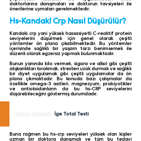
doktorlarına danışmaları ve doktorun tavsiyeleri ile
önerilerine uymaları gerekmektedir.
Hs-Kandaki Crp Nasıl Düşürülür?
Kandaki crp yani yüksek hassasiyetli C-reaktif protein
seviyelerini düşürmek için genel olarak çeşitli
yöntemler ön plana çıkabilmektedir. Bu yöntemler
içerisinde sağlıklı bir yaşam tarzı benimsemek ile
düzenli olarak egzersiz yapmak bulunmaktadır.
Bunun yanında kilo vermek, sigara ve alkol gibi çeşitli
alışkanlıkları bırakmak, stresten uzak durmak ve sağlıklı
bir diyet uygulamak gibi çeşitli uygulamalar da ön
plana çıkmaktadır. Bu konuda bazı çalışmalar da
özellikle omega-3 asitleri, magnezyum, probiyotikler
ve antioksidanların da bu hs-CRP seviyelerini
düşürebileceğini göstermiş durumdadır.
İlginizi Çekebilir
İge Total Testi
Buna rağmen bu hs-crp seviyeleri yüksek olan kişiler
uzman bir doktora danışmalı ve tüm bu tedavi