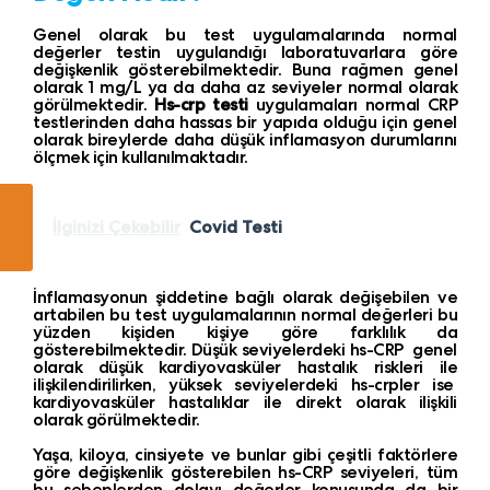
Genel olarak bu test uygulamalarında normal
değerler testin uygulandığı laboratuvarlara göre
değişkenlik gösterebilmektedir. Buna rağmen genel
olarak 1 mg/L ya da daha az seviyeler normal olarak
görülmektedir.
Hs-crp testi
uygulamaları normal CRP
testlerinden daha hassas bir yapıda olduğu için genel
olarak bireylerde daha düşük inflamasyon durumlarını
ölçmek için kullanılmaktadır.
İlginizi Çekebilir
Covid Testi
İnflamasyonun şiddetine bağlı olarak değişebilen ve
artabilen bu test uygulamalarının normal değerleri bu
yüzden kişiden kişiye göre farklılık da
gösterebilmektedir. Düşük seviyelerdeki hs-CRP genel
olarak düşük kardiyovasküler hastalık riskleri ile
ilişkilendirilirken, yüksek seviyelerdeki hs-crpler ise
kardiyovasküler hastalıklar ile direkt olarak ilişkili
olarak görülmektedir.
Yaşa, kiloya, cinsiyete ve bunlar gibi çeşitli faktörlere
göre değişkenlik gösterebilen hs-CRP seviyeleri, tüm
bu sebeplerden dolayı değerler konusunda da bir