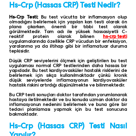
Hs-Crp (Hassas CRP) Testi Nedir?
Hs-Crp Testi;
Bu test vücutta bir inflamasyon olup
olmadığını belirlemek için yapılan kan testi olarak ön
plana çıkarken, önemli bir tıbbi test olarak
görülmektedir. Tam adı ile yüksek hassasiyetli C-
reaktif protein olarak bilinen
hs-crp testi
uygulamalarında özellikle CRP vücudun bir enfeksiyon,
yaralanma ya da iltihap gibi bir inflamatuar duruma
tepkisidir.
Düşük CRP seviyelerini ölçmek için geliştirilen bu test
uygulaması normal CRP testlerinden daha hassas bir
yapıdadır. Bu test kardiyovasküler hastalık risklerini de
belirlemek için sıkça kullanılmaktadır çünkü kronik
düşük seviyelerde inflamasyonun kardiyovasküler
hastalık riskini artırdığı düşünülmekte ve bilinmektedir.
Bu CRP testi sonuçları doktor tarafından yorumlanarak
hastaya iletilmektedir ve bu konuda uzman doktor da
inflamasyonun nedenini belirlemek ve buna göre bir
tedavi planlaması yapmak için bu test sonucuna
bakmaktadır.
Hs-Crp
(Hassas CRP)
Testi Nasıl
Yapılır?