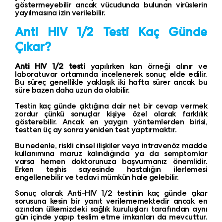
göstermeyebilir ancak vücudunda bulunan virüslerin
yayılmasına izin verilebilir.
Anti HIV 1/2 Testi Kaç Günde
Çıkar?
Anti HIV 1/2 testi
yapılırken kan örneği alınır ve
laboratuvar ortamında incelenerek sonuç elde edilir.
Bu süreç genellikle yaklaşık iki hafta sürer ancak bu
süre bazen daha uzun da olabilir.
Testin kaç günde çıktığına dair net bir cevap vermek
zordur çünkü sonuçlar kişiye özel olarak farklılık
gösterebilir. Ancak en yaygın yöntemlerden birisi,
testten üç ay sonra yeniden test yaptırmaktır.
Bu nedenle, riskli cinsel ilişkiler veya intravenöz madde
kullanımına maruz kalındığında ya da semptomlar
varsa hemen doktorunuza başvurmanız önemlidir.
Erken teşhis sayesinde hastalığın ilerlemesi
engellenebilir ve tedavi mümkün hale gelebilir.
Sonuç olarak Anti-HIV 1/2 testinin kaç günde çıkar
sorusuna kesin bir yanıt verilememektedir ancak en
azından ülkemizdeki sağlık kuruluşları tarafından aynı
gün içinde yapıp teslim etme imkanları da mevcuttur.