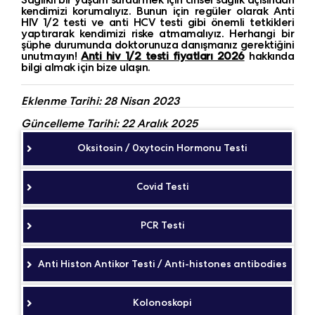
kendimizi korumalıyız. Bunun için regüler olarak Anti
HIV 1/2 testi ve anti HCV testi gibi önemli tetkikleri
yaptırarak kendimizi riske atmamalıyız. Herhangi bir
şüphe durumunda doktorunuza danışmanız gerektiğini
unutmayın!
Anti hiv 1/2 testi fiyatları 2026
hakkında
bilgi almak için bize ulaşın.
Eklenme Tarihi: 28 Nisan 2023
Güncelleme Tarihi: 22 Aralık 2025
Oksitosin / 0xytocin Hormonu Testi
Covid Testi
PCR Testi
Anti Histon Antikor Testi / Anti-histones antibodies
Kolonoskopi