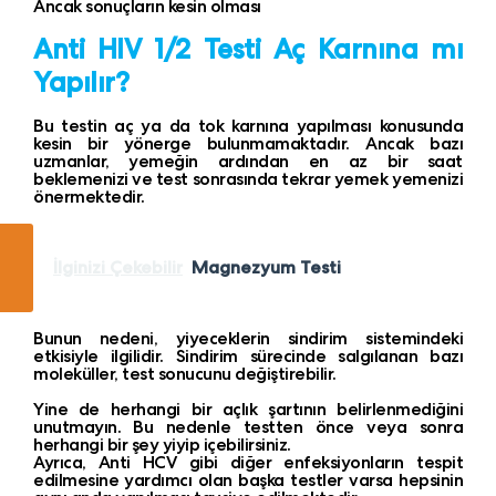
Ancak sonuçların kesin olması
Anti HIV 1/2 Testi Aç Karnına mı
Yapılır?
Bu testin aç ya da tok karnına yapılması konusunda
kesin bir yönerge bulunmamaktadır. Ancak bazı
uzmanlar, yemeğin ardından en az bir saat
beklemenizi ve test sonrasında tekrar yemek yemenizi
önermektedir.
İlginizi Çekebilir
Magnezyum Testi
Bunun nedeni, yiyeceklerin sindirim sistemindeki
etkisiyle ilgilidir. Sindirim sürecinde salgılanan bazı
moleküller, test sonucunu değiştirebilir.
Yine de herhangi bir açlık şartının belirlenmediğini
unutmayın. Bu nedenle testten önce veya sonra
herhangi bir şey yiyip içebilirsiniz.
Ayrıca, Anti HCV gibi diğer enfeksiyonların tespit
edilmesine yardımcı olan başka testler varsa hepsinin