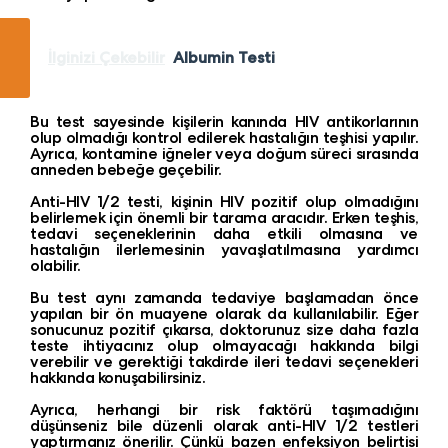
İlginizi Çekebilir
Albumin Testi
Bu test sayesinde kişilerin kanında HIV antikorlarının
olup olmadığı kontrol edilerek hastalığın teşhisi yapılır.
Ayrıca, kontamine iğneler veya doğum süreci sırasında
anneden bebeğe geçebilir.
Anti-HIV 1/2 testi, kişinin HIV pozitif olup olmadığını
belirlemek için önemli bir tarama aracıdır. Erken teşhis,
tedavi seçeneklerinin daha etkili olmasına ve
hastalığın ilerlemesinin yavaşlatılmasına yardımcı
olabilir.
Bu test aynı zamanda tedaviye başlamadan önce
yapılan bir ön muayene olarak da kullanılabilir. Eğer
sonucunuz pozitif çıkarsa, doktorunuz size daha fazla
teste ihtiyacınız olup olmayacağı hakkında bilgi
verebilir ve gerektiği takdirde ileri tedavi seçenekleri
hakkında konuşabilirsiniz.
Ayrıca, herhangi bir risk faktörü taşımadığını
düşünseniz bile düzenli olarak anti-HIV 1/2 testleri
yaptırmanız önerilir. Çünkü bazen enfeksiyon belirtisi