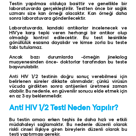
Testin yapılması oldukça basittir ve genellikle bir
laboratuvarda gerçekleştirilir. Testten önce bir sağlık
uzmanı size kan örneği alacaktır. Kan örneği daha
sonra laboratuvara gönderilecektir.
Laboratuvarda, kandaki antikorlar incelenecek ve
HIV’ye karşı tepki veren herhangi bir antikor olup
olmadığı kontrol edilecektir. Bu test kesinlikle
gönüllülük esasına dayalıdır ve kimse zorla bu teste
tabi tutulamaz.
Ancak bazı durumlarda -örneğin jinekolog
muayenesinden önce- doktorlar tarafından bu teste
başvurulabilir.
Anti HIV 1/2 testinin doğru sonuç verebilmesi için
belirlenen süreler dikkate alınmalıdır; çünkü virüsün
vücuda girdikten sonra antijenleri üretmesi zaman
alabilir. Bu nedenle, en güvenilir sonucu elde etmek için
en az 3 ay beklenmelidir.
Anti HIV 1/2 Testi Neden Yapılır?
Bu testin amacı erken teşhis ile daha hızlı ve etkili
müdahaleyi sağlamaktır. Bu nedenle düzenli olarak
riskli cinsel ilişkiye giren bireylerin düzenli olarak bu
testi yaptırması gerekir.