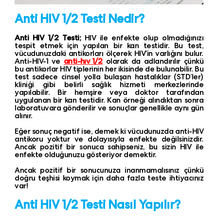
Anti HIV 1/2 Testi Nedir?
Anti HIV 1/2 Testi;
HIV ile enfekte olup olmadığınızı
tespit etmek için yapılan bir kan testidir. Bu test,
vücudunuzdaki antikorları ölçerek HIV’in varlığını bulur.
Anti-HIV-1 ve
anti-hıv 1/2
olarak da adlandırılır çünkü
bu antikorlar HIV tiplerinin her ikisinde de bulunabilir. Bu
test sadece cinsel yolla bulaşan hastalıklar (STD’ler)
kliniği gibi belirli sağlık hizmeti merkezlerinde
yapılabilir. Bir hemşire veya doktor tarafından
uygulanan bir kan testidir. Kan örneği alındıktan sonra
laboratuvara gönderilir ve sonuçlar genellikle aynı gün
alınır.
Eğer sonuç negatif ise, demek ki vücudunuzda anti-HIV
antikoru yoktur ve dolayısıyla enfekte değilsinizdir.
Ancak pozitif bir sonuca sahipseniz, bu sizin HIV ile
enfekte olduğunuzu gösteriyor demektir.
Ancak pozitif bir sonucunuza inanmamalısınız çünkü
doğru teşhisi koymak için daha fazla teste ihtiyacınız
var!
Anti HIV 1/2 Testi Nasıl Yapılır?