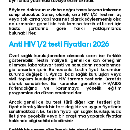
aynı anda yapılması tavsiye edilmektedir.
Böylece doktorunuz daha doğru tanısı koyma imkanına
sahip olacaktır. Sonuç olarak, anti HIV 1/2 Testinin aç
veya tok karna yapılması net olarak söylenmemiş olsa
da uzmanlar genellikle tok karnına tercih ettikleri için
hasta şartlarına göre farklı yaklaşımlarda
bulunabilirler.
Anti HIV 1/2 testi Fiyatları 2026
Özel sağlık kuruluşlarından alınacak ücret ise farklılık
gösterebilir. Testin maliyeti, genellikle kan örneğinin
alınması, laboratuvar testi ve sonuçların raporlanması
gibi unsurları içerir. Bu nedenle, testin fiyatı kurumdan
kuruma değişebilir. Ayrıca, bazı sağlık kuruluşları veya
sivil toplum kuruluşları, HIV tarama testlerini ücretsiz
olarak sunabilirler. Bu kurumlar genellikle HIV/AIDS
farkındalığına ve korunmaya yönelik eğitim
programları da düzenlemektedirler.
Ancak genellikle bu test türü diğer kan testleri gibi
fiyat olarak yüksek bir test değildir ve uygun fiyatlarla
sunulmaktadır. Bu testin fiyatı için sağlık kuruluşunuzla
iletişime geçebilir veya bir araştırma yaparak fiyatlar
hakkında bilgi sahibi olabilirsiniz.
Sağlıklı bir yaşam sürdürmek için cinsel sağlık açısından