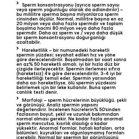
Sperm konsantrasyonu (ayrıca sperm sayısı
veya sperm yoğunluğu olarak da adlandırılır) –
bu mililitre sperma başına milyonlarca sperm
cinsinden ölçülür. Normal, mililitre başına en az
20 milyon veya daha fazla spermdir ve toplam
boşalma hacmi 80 milyon veya daha fazla
spermdir. Daha az sperm ve / veya daha düşük
bir sperm konsantrasyonu doğurganlığı
azaltabilir.
Hareketlilik – bir numunedeki hareketli
spermin yüzdesi; seyahat edilen hız ve yöne
göre derecelendirilir. Boşalmadan bir saat sonra
en az% 50 hareketli olmalı, iyi bir hızla düz bir
çizgide ilerleyecektir. Spermin ilerlemesi sıfıra
(hareketsiz) 4’e göre derecelendirilir, 3-4 iyi bir
hareketliliği temsil eder. Spermin yarısından
daha azı hareketliyse, ölü spermin yüzdesini
belirlemek için bir leke kullanılır. Buna sperm
canlılık testi denir.
Morfoloji – sperm hücrelerinin büyüklüğü, şekli
ve görünüşü; Analiz spermin yapısını
değerlendirir. İncelenen hücrelerin% 50’sinden
fazlasının boyut, şekil ve uzunluk bakımından
normal olması gerekir. Ne kadar fazla anormal
sperm mevcutsa, kısırlık olasılığı o kadar
yüksektir. Anormal formlar, hatalı kafaları, orta
bölümleri, kuyrukları ve olgunlaşmamış formları
içerebilir. Normal bir spermin bir görüntüsünü