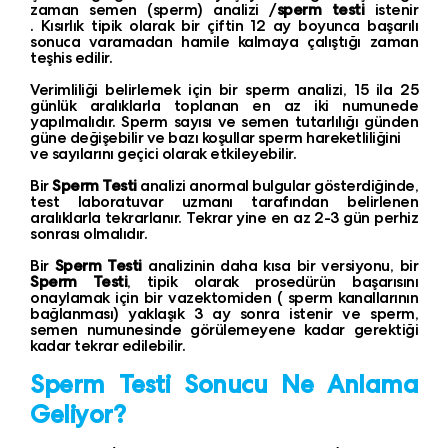
zaman semen (sperm) analizi /
sperm testi
istenir
. Kısırlık tipik olarak bir çiftin 12 ay boyunca başarılı
sonuca varamadan hamile kalmaya çalıştığı zaman
teşhis edilir.
Verimliliği belirlemek için bir sperm analizi, 15 ila 25
günlük aralıklarla toplanan en az iki numunede
yapılmalıdır. Sperm sayısı ve semen tutarlılığı günden
güne değişebilir ve bazı koşullar sperm hareketliliğini
ve sayılarını geçici olarak etkileyebilir.
Bir
Sperm Testi
analizi anormal bulgular gösterdiğinde,
test laboratuvar uzmanı tarafından belirlenen
aralıklarla tekrarlanır. Tekrar yine en az 2-3 gün perhiz
sonrası olmalıdır.
Bir
Sperm Testi
analizinin daha kısa bir versiyonu, bir
Sperm Testi
, tipik olarak prosedürün başarısını
onaylamak için bir vazektomiden ( sperm kanallarının
bağlanması) yaklaşık 3 ay sonra istenir ve sperm,
semen numunesinde görülemeyene kadar gerektiği
kadar tekrar edilebilir.
Sperm Testi Sonucu Ne Anlama
Geliyor?