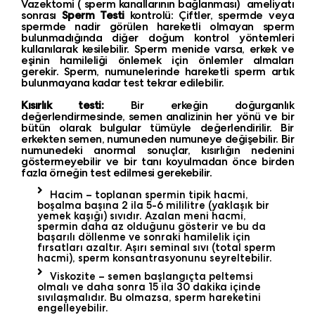
Vazektomi ( sperm kanallarının bağlanması) ameliyatı
sonrası
Sperm Testi
kontrolü: Çiftler, spermde veya
spermde nadir görülen hareketli olmayan sperm
bulunmadığında diğer doğum kontrol yöntemleri
kullanılarak kesilebilir. Sperm menide varsa, erkek ve
eşinin hamileliği önlemek için önlemler almaları
gerekir. Sperm, numunelerinde hareketli sperm artık
bulunmayana kadar test tekrar edilebilir.
Kısırlık testi:
Bir erkeğin doğurganlık
değerlendirmesinde, semen analizinin her yönü ve bir
bütün olarak bulgular tümüyle değerlendirilir. Bir
erkekten semen, numuneden numuneye değişebilir. Bir
numunedeki anormal sonuçlar, kısırlığın nedenini
göstermeyebilir ve bir tanı koyulmadan önce birden
fazla örneğin test edilmesi gerekebilir.
Hacim – toplanan spermin tipik hacmi,
boşalma başına 2 ila 5-6 mililitre (yaklaşık bir
yemek kaşığı) sıvıdır. Azalan meni hacmi,
spermin daha az olduğunu gösterir ve bu da
başarılı döllenme ve sonraki hamilelik için
fırsatları azaltır. Aşırı seminal sıvı (total sperm
hacmi), sperm konsantrasyonunu seyreltebilir.
Viskozite – semen başlangıçta peltemsi
olmalı ve daha sonra 15 ila 30 dakika içinde
sıvılaşmalıdır. Bu olmazsa, sperm hareketini
engelleyebilir.