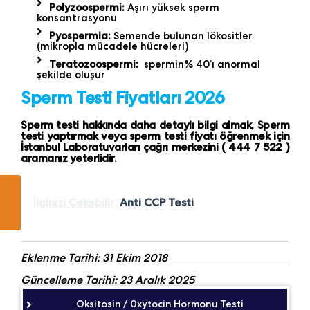
Polyzoospermi:
Aşırı yüksek sperm
konsantrasyonu
Pyospermia:
Semende bulunan lökositler
(mikropla mücadele hücreleri)
Teratozoospermi:
spermin% 40’ı anormal
şekilde oluşur
Sperm Testi Fiyatları 2026
Sperm testi hakkında daha detaylı bilgi almak, Sperm
testi yaptırmak veya sperm testi fiyatı öğrenmek için
İstanbul Laboratuvarları çağrı merkezini ( 444 7 522 )
aramanız yeterlidir.
İlginizi Çekebilir
Anti CCP Testi
Eklenme Tarihi: 31 Ekim 2018
Güncelleme Tarihi: 23 Aralık 2025
Oksitosin / 0xytocin Hormonu Testi