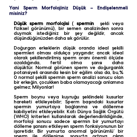
Yani Sperm Morfolojiniz Düşük – Endişelenmeli
misiniz?
Düşük sperm morfolojisi
(
spermin
şekli veya
fiziksel görünümü), bir semen analizinden sonra
duymak istediğiniz bir şey değildir, ancak
düşündüğünüzden daha sık görülür.
Doğurgan erkeklerin düşük oranda ideal şekilli
spermleri olması oldukça yaygındır; ancak ideal
olarak şekillendirilmiş sperm oranı önemli ölçüde
azaldığında, fertil olma şansı daha
düşüktür. Normal görünen sperm ve doğurganlık
potansiyeli arasında kesin bir eğilim olsa da, bu,%
0 normal şekilli spermin sperm analizi sonucu olan
bir erkeğin, çocukken baba olamayacağı anlamına
gelmez; Milyonlar!
Sperm boynu veya kuyruğu şeklindeki kusurlar
hareketi etkileyebilir; Sperm başındaki kusurlar
spermin yumurtaya bağlanma ve döllenme
kabiliyetini etkileyebilir. Katı Dünya Sağlık Örgütü
(WHO) kriterleri kullanılarak değerlendirildiğinde,
morfoloji sonucu sadece spermin bir yumurtayı
dölleme şansını etkileyen sperm fonksiyonunun bir
işaretidir. Bir yumurta anormal ‘görünümlü’ bir
sperm ile döllenirse, sonuçta ortaya çıkan