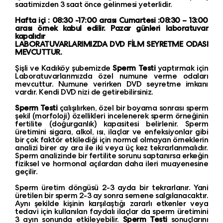
saatimizden 3 saat önce gelinmesi yeterlidir.
Hafta içi : 08:30 -17:00 arası Cumartesi :08:30 – 13:00
arası örnek kabul edilir. Pazar günleri laboratuvar
kapalıdır
LABORATUVARLARIMIZDA DVD FİLM SEYRETME ODASI
MEVCUTTUR.
Şişli ve Kadıköy şubemizde
Sperm Testi
yaptırmak için
Laboratuvarlarımızda özel numune verme odaları
mevcuttur. Numune verirken DVD seyretme imkanı
vardır. Kendi DVD nizi de getirebilirsiniz.
Sperm Testi
çalışılırken, özel bir boyama sonrası sperm
şekil (morfoloji) özellikleri incelenerek sperm örneğinin
fertilite (doğurganlık) kapasitesi belirlenir. Sperm
üretimini sigara, alkol, ısı, ilaçlar ve enfeksiyonlar gibi
bir çok faktör etkilediği için normal olmayan örneklerin
analizi birer ay ara ile iki veya üç kez tekrarlanmalıdır.
Sperm analizinde bir fertilite sorunu saptanırsa erkeğin
fiziksel ve hormonal açılardan daha ileri muayenesine
geçilir.
Sperm üretim döngüsü 2-3 ayda bir tekrarlanır. Yani
üretilen bir sperm 2-3 ay sonra semene salgılanacaktır.
Aynı şekilde kişinin karşılaştığı zararlı etkenler veya
tedavi için kullanılan faydalı ilaçlar da sperm üretimini
3 ayın sonunda etkileyebilir.
Sperm Testi
sonuçlarını