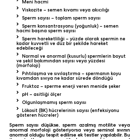
Meni hacmi
Viskozite – semen kıvamı veya akıcılığı
Sperm sayısı – toplam sperm sayısı
Sperm konsantrasyonu (yoğunluk) – semen
hacmi başına sperm sayısı
Sperm hareketliliği – yüzde olarak spermin ne
kadar kuvvetli ve düz bir şekilde hareket
edebileceği
Normal ve anormal (kusurlu) spermlerin boyut
ve şekil bakımından sayısı veya yüzdesi
(morfoloji)
Pıhtılaşma ve sıvılaştırma – spermanın koyu
kıvamdan sıvıya ne kadar sürede döndüğü
Fruktoz – sperme enerji veren menide şeker
pH – asitliği ölçer
Olgunlaşmamış sperm sayısı
Lökosit (BK) hücrelerinin sayısı (enfeksiyonu
gösteren hücreler)
Sperm sayısı düşükse, sperm azalmış motilite veya
anormal morfoloji gösteriyorsa veya seminal sıvının
anormal olduğu tespit edilirse ek testler yapılabilir. Bu