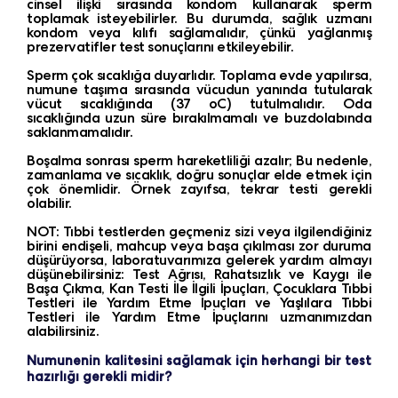
cinsel ilişki sırasında kondom kullanarak sperm
toplamak isteyebilirler. Bu durumda, sağlık uzmanı
kondom veya kılıfı sağlamalıdır, çünkü yağlanmış
prezervatifler test sonuçlarını etkileyebilir.
Sperm çok sıcaklığa duyarlıdır. Toplama evde yapılırsa,
numune taşıma sırasında vücudun yanında tutularak
vücut sıcaklığında (37 oC) tutulmalıdır. Oda
sıcaklığında uzun süre bırakılmamalı ve buzdolabında
saklanmamalıdır.
Boşalma sonrası sperm hareketliliği azalır; Bu nedenle,
zamanlama ve sıcaklık, doğru sonuçlar elde etmek için
çok önemlidir. Örnek zayıfsa, tekrar testi gerekli
olabilir.
NOT: Tıbbi testlerden geçmeniz sizi veya ilgilendiğiniz
birini endişeli, mahcup veya başa çıkılması zor duruma
düşürüyorsa, laboratuvarımıza gelerek yardım almayı
düşünebilirsiniz: Test Ağrısı, Rahatsızlık ve Kaygı ile
Başa Çıkma, Kan Testi İle İlgili İpuçları, Çocuklara Tıbbi
Testleri ile Yardım Etme İpuçları ve Yaşlılara Tıbbi
Testleri ile Yardım Etme İpuçlarını uzmanımızdan
alabilirsiniz.
Numunenin kalitesini sağlamak için herhangi bir test
hazırlığı gerekli midir?