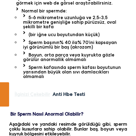
görmek için web de görsel araştırabilirsiniz.
Normal bir spermde:
5-6 mikrometre uzunluğa ve 2,5-3,5
mikrometre genişliğe sahip pürüzsüz, oval
şekilli bir kafa
(bir iğne ucu boyutundan küçük)
Sperm başının% 40 ila% 70’ini kapsayan
iyi görünümlü bir baş (akrozom)
Boyun, orta parça veya kuyrukta gözle
görülür anormallik olmamalı
Sperm kafasında sperm kafası boyutunun
yarısından büyük olan sıvı damlacıkları
olmamalı
İlginizi Çekebilir
Anti Hbe Testi
Bir Sperm Nasıl Anormal Olabilir?
Aşağıdaki ve yandaki resimde görüldüğü gibi, sperm
çoklu kusurlara sahip olabilir. Bunlar baş, boyun veya
kuyruk bölgesini etkileyebilir.