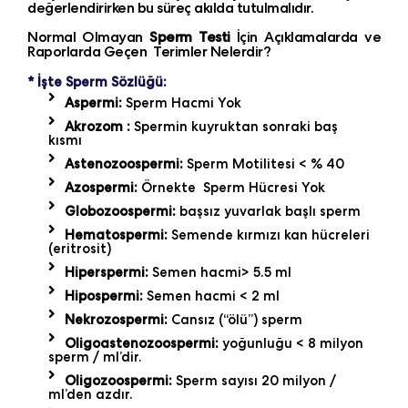
değerlendirirken bu süreç akılda tutulmalıdır.
Normal Olmayan
Sperm Testi
İçin Açıklamalarda ve
Raporlarda Geçen Terimler Nelerdir?
* İşte Sperm Sözlüğü:
Aspermi:
Sperm Hacmi Yok
Akrozom :
Spermin kuyruktan sonraki baş
kısmı
Astenozoospermi:
Sperm Motilitesi < % 40
Azospermi:
Örnekte
Sperm Hücresi Yok
Globozoospermi:
başsız yuvarlak başlı sperm
Hematospermi:
Semende kırmızı kan hücreleri
(eritrosit)
Hiperspermi:
Semen hacmi> 5.5 ml
Hipospermi:
Semen hacmi < 2 ml
Nekrozospermi:
Cansız (“ölü”) sperm
Oligoastenozoospermi:
yoğunluğu < 8 milyon
sperm / ml’dir.
Oligozoospermi:
Sperm sayısı 20 milyon /
ml’den azdır.