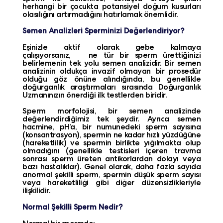
herhangi bir çocukta potansiyel doğum kusurları
olasılığını artırmadığını hatırlamak önemlidir.
Semen Analizleri Sperminizi Değerlendiriyor?
Eşinizle aktif olarak gebe kalmaya
çalışıyorsanız, ne tür bir sperm ürettiğinizi
belirlemenin tek yolu semen analizidir. Bir semen
analizinin oldukça invazif olmayan bir prosedür
olduğu göz önüne alındığında, bu genellikle
doğurganlık araştırmaları sırasında Doğurganlık
Uzmanınızın önerdiği ilk testlerden biridir.
Sperm morfolojisi, bir semen analizinde
değerlendirdiğimiz tek şeydir. Ayrıca semen
hacmine, pH’a, bir numunedeki sperm sayısına
(konsantrasyon), spermin ne kadar hızlı yüzdüğüne
(hareketlilik) ve spermin birlikte yığılmakta olup
olmadığını (genellikle testisleri içeren travma
sonrası sperm üreten antikorlardan dolayı veya
bazı hastalıklar). Genel olarak, daha fazla sayıda
anormal şekilli sperm, spermin düşük sperm sayısı
veya hareketliliği gibi diğer düzensizlikleriyle
ilişkilidir.
Normal Şekilli Sperm Nedir?