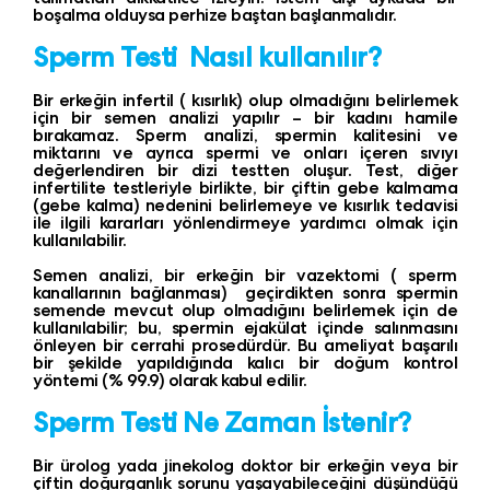
boşalma olduysa perhize baştan başlanmalıdır.
Sperm Testi
Nasıl kullanılır?
Bir erkeğin infertil ( kısırlık) olup olmadığını belirlemek
için bir semen analizi yapılır – bir kadını hamile
bırakamaz. Sperm analizi, spermin kalitesini ve
miktarını ve ayrıca spermi ve onları içeren sıvıyı
değerlendiren bir dizi testten oluşur. Test, diğer
infertilite testleriyle birlikte, bir çiftin gebe kalmama
(gebe kalma) nedenini belirlemeye ve kısırlık tedavisi
ile ilgili kararları yönlendirmeye yardımcı olmak için
kullanılabilir.
Semen analizi, bir erkeğin bir vazektomi ( sperm
kanallarının bağlanması) geçirdikten sonra spermin
semende mevcut olup olmadığını belirlemek için de
kullanılabilir; bu, spermin ejakülat içinde salınmasını
önleyen bir cerrahi prosedürdür. Bu ameliyat başarılı
bir şekilde yapıldığında kalıcı bir doğum kontrol
yöntemi (% 99.9) olarak kabul edilir.
Sperm Testi Ne Zaman İstenir?
Bir ürolog yada jinekolog doktor bir erkeğin veya bir
çiftin doğurganlık sorunu yaşayabileceğini düşündüğü