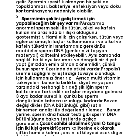
gelir. Spermin spesifik olmayan bir şekilde
topaklanması, bakteriyel enfeksiyon veya doku
kontaminasyonu nedeniyle olabilir.
Spermimin şeklini geliştirmek için
yapabileceğim bir şey var mı?
Araştırma,
anormal sperm şekli ile tütün, alkol ve kafein
kullanımı arasında bir ilişki olduğunu
göstermiştir. Hamilelik için çalışırken, tütün veya
eğlence amaçlı ilaçlar kullanmamalı ve alkol ve
kafein tüketimini sınırlamanız gerekir.Bu
maddeler sperm DNA (genlerinizi taşıyan
materyal) kalitesini etkileyebilir. Aynı zamanda
sağlıklı bir kiloyu korumak ve dengeli bir diyet
yaptığınızdan emin olmanız önemlidir, çünkü
bunun sperm üzerinde de etkisi vardır.Propolis’i
üreme sağlığını iyileştirdiği tavsiye olunduğu
için kullanmanızı öneririz . Ayrıca multi vitamin
takviyeleri, bununla birlikte, diyet ve yaşam
tarzındaki herhangi bir değişikliğin sperm
kalitesinde fark edilir artışlar meydana gelmesi
3 aya kadar sürebilir, çünkü bu sperm
döngüsünün kabaca uzunluğu kadardır.Bazen
değişiklikler (DNA bütünlüğü gibi) rutin
bir semen analizi ile değerlendirilemez . Bunun
yerine, sperm dna hasar testi gibi sperm DNA
bütünlüğüne bakan testlerde açıkça
görülebilir.
Çocuk sahibi olabilmek yani O tango
için iki kişi gerekir!
Sperm kalitesine ek olarak,
çiftin hamile kalma şansını etkileyebilecek diğer