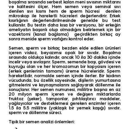
boşalma sırasında serbest kalan meni sıvısının miktarını
ve kalitesini ölçer. Hem semen veya seminal sıvı
denilen sıvı kısmı hem de sperm hücresi denilen
mikroskop ile hareketli hücreleri değerlendirir. Erkek
kısırlığının değerlendirilmesinde genelde bu test
kullanılır. Bu testin daha kısa bir versiyonu, bir erkeğin
ameliyatın başarılı olup olmadığını belirlemek için bir
vazektomi (kanal bağlama) geçirdikten birkaç ay
sonra menide sperm varlığını kontrol eder.
Semen, sperm ve birkaç bezden elde edilen ürünleri
içeren viskoz, beyazımsı opak bir sıvıdır. Boşalma
sırasında oldukça kalındır, ancak 10 ila 30 dakika içinde
incelir veya sıvılaşırır. Sperm, semende başı, gövdesi ve
kuyruğu olan ve her kromozomun bir kopyasını içeren
(erkek genlerinin tamamı) üreme hücreleridir. Sperm
hareketlidir, normalde semen içinde ilerler. Bir kadının
vücudunda, bu özellik sayesinde, dişilerin yumurtasına
gitmelerini ve kaynaşmalarını sağlayarak döllenme ile
sonuçlanır. Her semen numunesi, mililitre başına en az
20 milyon sperm içeren ve değişen miktarlarda
fruktoz (şeker), tamponlar, pıhtılaştırıcı maddeler,
yağlayıcılar ve desteklemesi gereken enzimler içeren
1.5 ila 5.5 mililitre (yaklaşık bir yemek kaşığı) sıvıdır.
sperm ve döllenme süreci.
Tipik bir semen analizi önlemleri: