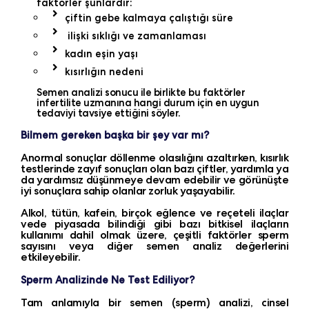
faktörler şunlardır:
çiftin gebe kalmaya çalıştığı süre
ilişki sıklığı ve zamanlaması
kadın eşin yaşı
kısırlığın nedeni
Semen analizi sonucu ile birlikte bu faktörler
infertilite uzmanına hangi durum için en uygun
tedaviyi tavsiye ettiğini söyler.
Bilmem gereken başka bir şey var mı?
Anormal sonuçlar döllenme olasılığını azaltırken, kısırlık
testlerinde zayıf sonuçları olan bazı çiftler, yardımla ya
da yardımsız düşünmeye devam edebilir ve görünüşte
iyi sonuçlara sahip olanlar zorluk yaşayabilir.
Alkol, tütün, kafein, birçok eğlence ve reçeteli ilaçlar
vede piyasada bilindiği gibi bazı bitkisel ilaçların
kullanımı dahil olmak üzere, çeşitli faktörler sperm
sayısını veya diğer semen analiz değerlerini
etkileyebilir.
Sperm Analizinde Ne Test Ediliyor?
Tam anlamıyla bir semen (sperm) analizi, cinsel