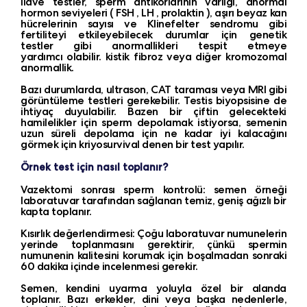
ilave testler, sperm antikorlarının varlığı, anormal
hormon seviyeleri (
FSH
,
LH
,
prolaktin
), aşırı beyaz kan
hücrelerinin sayısı ve Klinefelter sendromu gibi
fertiliteyi etkileyebilecek durumlar için genetik
testler gibi anormallikleri tespit etmeye
yardımcı olabilir. kistik fibroz veya diğer kromozomal
anormallik.
Bazı durumlarda, ultrason, CAT taraması veya MRI gibi
görüntüleme testleri gerekebilir. Testis biyopsisine de
ihtiyaç duyulabilir. Bazen bir çiftin gelecekteki
hamilelikler için sperm depolamak istiyorsa, semenin
uzun süreli depolama için ne kadar iyi kalacağını
görmek için kriyosurvival denen bir test yapılır.
Örnek test için nasıl toplanır?
Vazektomi sonrası sperm kontrolü: semen örneği
laboratuvar tarafından sağlanan temiz, geniş ağızlı bir
kapta toplanır.
Kısırlık değerlendirmesi: Çoğu laboratuvar numunelerin
yerinde toplanmasını gerektirir, çünkü spermin
numunenin kalitesini korumak için boşalmadan sonraki
60 dakika içinde incelenmesi gerekir.
Semen, kendini uyarma yoluyla özel bir alanda
toplanır. Bazı erkekler, dini veya başka nedenlerle,