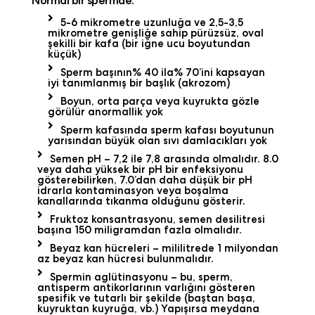
Normal bir spermde:
5-6 mikrometre uzunluğa ve 2,5-3,5
mikrometre genişliğe sahip pürüzsüz, oval
şekilli bir kafa (bir iğne ucu boyutundan
küçük)
Sperm başının% 40 ila% 70’ini kapsayan
iyi tanımlanmış bir başlık (akrozom)
Boyun, orta parça veya kuyrukta gözle
görülür anormallik yok
Sperm kafasında sperm kafası boyutunun
yarısından büyük olan sıvı damlacıkları yok
Semen pH – 7,2 ile 7,8 arasında olmalıdır. 8.0
veya daha yüksek bir pH bir enfeksiyonu
gösterebilirken, 7.0’dan daha düşük bir pH
idrarla kontaminasyon veya boşalma
kanallarında tıkanma olduğunu gösterir.
Fruktoz konsantrasyonu, semen desilitresi
başına 150 miligramdan fazla olmalıdır.
Beyaz kan hücreleri – mililitrede 1 milyondan
az beyaz kan hücresi bulunmalıdır.
Spermin aglütinasyonu – bu, sperm,
antisperm antikorlarının varlığını gösteren
spesifik ve tutarlı bir şekilde (baştan başa,
kuyruktan kuyruğa, vb.) Yapışırsa meydana