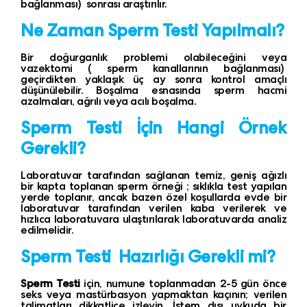
bağlanması) sonrası araştırılır.
Ne Zaman Sperm Testi Yapılmalı?
Bir doğurganlık problemi olabileceğini veya
vazektomi ( sperm kanallarının bağlanması)
geçirdikten yaklaşık üç ay sonra kontrol amaçlı
düşünülebilir. Boşalma esnasında sperm hacmi
azalmaları, ağrılı veya acılı boşalma.
Sperm Testi İçin Hangi Örnek
Gerekli?
Laboratuvar tarafından sağlanan temiz, geniş ağızlı
bir kapta toplanan sperm örneği ; sıklıkla test yapılan
yerde toplanır, ancak bazen özel koşullarda evde bir
laboratuvar tarafından verilen kaba verilerek ve
hızlıca laboratuvara ulaştırılarak laboratuvarda analiz
edilmelidir.
Sperm Testi Hazırlığı Gerekli mi?
Sperm Testi
için, numune toplanmadan 2-5 gün önce
seks veya mastürbasyon yapmaktan kaçının; verilen
talimatları dikkatlice izleyin. İstem dışı uykuda bir