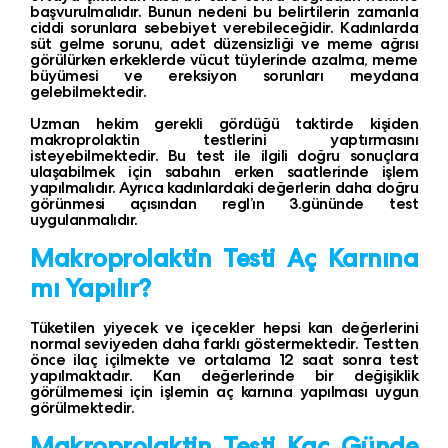
başvurulmalıdır. Bunun nedeni bu belirtilerin zamanla
ciddi sorunlara sebebiyet verebileceğidir. Kadınlarda
süt gelme sorunu, adet düzensizliği ve meme ağrısı
görülürken erkeklerde vücut tüylerinde azalma, meme
büyümesi ve ereksiyon sorunları meydana
gelebilmektedir.
Uzman hekim gerekli gördüğü taktirde kişiden
makroprolaktin testlerini yaptırmasını
isteyebilmektedir. Bu test ile ilgili doğru sonuçlara
ulaşabilmek için sabahın erken saatlerinde işlem
yapılmalıdır. Ayrıca kadınlardaki değerlerin daha doğru
görünmesi açısından regl’ın 3.gününde test
uygulanmalıdır.
Makroprolaktin Testi Aç Karnına
mı Yapılır?
Tüketilen yiyecek ve içecekler hepsi kan değerlerini
normal seviyeden daha farklı göstermektedir. Testten
önce ilaç içilmekte ve ortalama 12 saat sonra test
yapılmaktadır. Kan değerlerinde bir değişiklik
görülmemesi için işlemin aç karnına yapılması uygun
görülmektedir.
Makroprolaktin Testi Kaç Günde