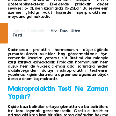
gösterebilmektedir. Erkeklerde prolaktin değer
seviyesi; 5-10L iken kadınlarda 15-25L’dir. Bu seviyelerin
üzerine çıkıldığı vakit kişilerde hiperprolaktinemi
meydana gelmektedir.
İlginizi Çekebilir
Hiv Duo Ultra
Testi
Kadınlarda prolaktin hormonunun düşüklüğünde
yumurtalıklarda sıkıntılar baş göstermektedir. Aynı
zamanda kadınlar yetersiz süt üretimi durumlarıyla
karşı karşıya kalmaktadır. Prolaktin hormonunun hem
düşük hem de yüksek çıkması ciddi sorunlara neden
olabileceğinden dolayı makroprolaktin testlerinin
yapılması kişinin durumunu öğrenmesi açısından büyük
derece önem taşımaktadır.
Makroprolaktin Testi Ne Zaman
Yapılır?
Kişide bazı belirtiler ortaya çıkmakta ve bu belirtilere
bir tanı koymak gerekmektedir. Özellikle belirtiler
ortaya çıktıktan kısa bir süre sonra doğrudan hekime