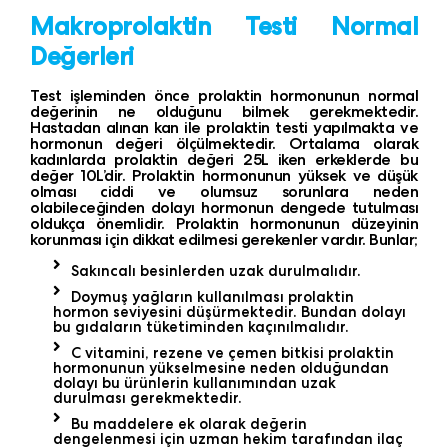
Makroprolaktin Testi Normal
Değerleri
Test işleminden önce prolaktin hormonunun normal
değerinin ne olduğunu bilmek gerekmektedir.
Hastadan alınan kan ile prolaktin testi yapılmakta ve
hormonun değeri ölçülmektedir. Ortalama olarak
kadınlarda prolaktin değeri 25L iken erkeklerde bu
değer 10L’dir. Prolaktin hormonunun yüksek ve düşük
olması ciddi ve olumsuz sorunlara neden
olabileceğinden dolayı hormonun dengede tutulması
oldukça önemlidir. Prolaktin hormonunun düzeyinin
korunması için dikkat edilmesi gerekenler vardır. Bunlar;
Sakıncalı besinlerden uzak durulmalıdır.
Doymuş yağların kullanılması prolaktin
hormon seviyesini düşürmektedir. Bundan dolayı
bu gıdaların tüketiminden kaçınılmalıdır.
C vitamini, rezene ve çemen bitkisi prolaktin
hormonunun yükselmesine neden olduğundan
dolayı bu ürünlerin kullanımından uzak
durulması gerekmektedir.
Bu maddelere ek olarak değerin
dengelenmesi için uzman hekim tarafından ilaç