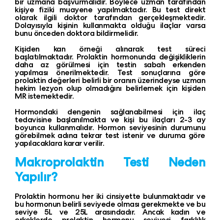
bir uzmana başvurmalıdır. Böylece uzman tarafından
kişiye fiziki muayene yapılmaktadır. Bu test direkt
olarak ilgili doktor tarafından gerçekleşmektedir.
Dolayısıyla kişinin kullanmakta olduğu ilaçlar varsa
bunu önceden doktora bildirmelidir.
Kişiden kan örneği alınarak test süreci
başlatılmaktadır. Prolaktin hormonunda değişikliklerin
daha az görülmesi için testin sabah erkenden
yapılması önerilmektedir. Test sonuçlarına göre
prolaktin değerleri belirli bir oranın üzerindeyse uzman
hekim lezyon olup olmadığını belirlemek için kişiden
MR istemektedir.
Hormondaki dengenin sağlanabilmesi için ilaç
tedavisine başlanılmakta ve kişi bu ilaçları 2-3 ay
boyunca kullanmalıdır. Hormon seviyesinin durumunu
görebilmek adına tekrar test istenir ve duruma göre
yapılacaklara karar verilir.
Makroprolaktin Testi Neden
Yapılır?
Prolaktin hormonu her iki cinsiyette bulunmaktadır ve
bu hormonun belirli seviyede olması gerekmekte ve bu
seviye 5L ve 25L arasındadır. Ancak kadın ve
erkeklerde prolaktin hormonu seviyesi farklılık