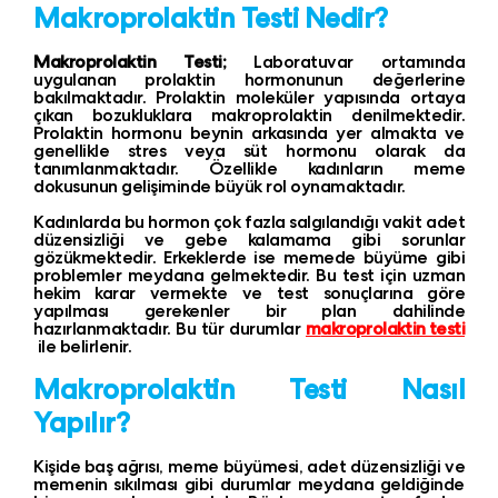
Makroprolaktin Testi Nedir?
Makroprolaktin Testi;
Laboratuvar ortamında
uygulanan prolaktin hormonunun değerlerine
bakılmaktadır. Prolaktin moleküler yapısında ortaya
çıkan bozukluklara makroprolaktin denilmektedir.
Prolaktin hormonu beynin arkasında yer almakta ve
genellikle stres veya süt hormonu olarak da
tanımlanmaktadır. Özellikle kadınların meme
dokusunun gelişiminde büyük rol oynamaktadır.
Kadınlarda bu hormon çok fazla salgılandığı vakit adet
düzensizliği ve gebe kalamama gibi sorunlar
gözükmektedir. Erkeklerde ise memede büyüme gibi
problemler meydana gelmektedir. Bu test için uzman
hekim karar vermekte ve test sonuçlarına göre
yapılması gerekenler bir plan dahilinde
hazırlanmaktadır. Bu tür durumlar
m
akroprolaktin testi
ile belirlenir.
Makroprolaktin Testi Nasıl
Yapılır?
Kişide baş ağrısı, meme büyümesi, adet düzensizliği ve
memenin sıkılması gibi durumlar meydana geldiğinde