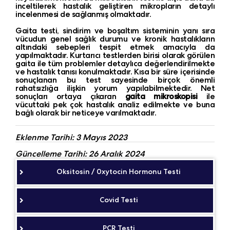
inceltilerek hastalık geliştiren mikropların detaylı
incelenmesi de sağlanmış olmaktadır.
Gaita testi, sindirim ve boşaltım sisteminin yanı sıra
vücudun genel sağlık durumu ve kronik hastalıkların
altındaki sebepleri tespit etmek amacıyla da
yapılmaktadır. Kurtarıcı testlerden birisi olarak görülen
gaita ile tüm problemler detaylıca değerlendirilmekte
ve hastalık tanısı konulmaktadır. Kısa bir süre içerisinde
sonuçlanan bu test sayesinde birçok önemli
rahatsızlığa ilişkin yorum yapılabilmektedir. Net
sonuçları ortaya çıkaran
gaita mikroskopisi
ile
vücuttaki pek çok hastalık analiz edilmekte ve buna
bağlı olarak bir neticeye varılmaktadır.
Eklenme Tarihi: 3 Mayıs 2023
Güncelleme Tarihi: 26 Aralık 2024
Oksitosin / 0xytocin Hormonu Testi
Covid Testi
PCR Testi