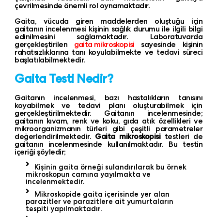
çevrilmesinde önemli rol oynamaktadır.
Gaita, vücuda giren maddelerden oluştuğu için
gaitanın incelenmesi kişinin sağlık durumu ile ilgili bilgi
edinilmesini sağlamaktadır. Laboratuvarda
gerçekleştirilen
gaita mikroskopisi
sayesinde kişinin
rahatsızlıklarına tanı koyulabilmekte ve tedavi süreci
başlatılabilmektedir.
Gaita Testi Nedir?
Gaitanın incelenmesi, bazı hastalıkların tanısını
koyabilmek ve tedavi planı oluşturabilmek için
gerçekleştirilmektedir. Gaitanın incelenmesinde;
gaitanın kıvam, renk ve koku, gıda atık özellikleri ve
mikroorganizmanın türleri gibi çeşitli parametreler
değerlendirilmektedir.
Gaita mikroskopisi
testleri de
gaitanın incelenmesinde kullanılmaktadır. Bu testin
içeriği şöyledir;
Kişinin gaita örneği sulandırılarak bu örnek
mikroskopun camına yayılmakta ve
incelenmektedir.
Mikroskopide gaita içerisinde yer alan
parazitler ve parazitlere ait yumurtaların
tespiti yapılmaktadır.