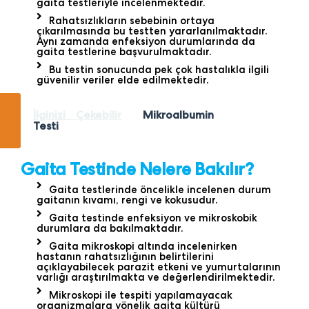
gaita testleriyle incelenmektedir.
Rahatsızlıkların sebebinin ortaya
çıkarılmasında bu testten yararlanılmaktadır.
Aynı zamanda enfeksiyon durumlarında da
gaita testlerine başvurulmaktadır.
Bu testin sonucunda pek çok hastalıkla ilgili
güvenilir veriler elde edilmektedir.
İlginizi Çekebilir
Mikroalbumin
Testi
Gaita Testinde Nelere Bakılır?
Gaita testlerinde öncelikle incelenen durum
gaitanın kıvamı, rengi ve kokusudur.
Gaita testinde enfeksiyon ve mikroskobik
durumlara da bakılmaktadır.
Gaita mikroskopi altında incelenirken
hastanın rahatsızlığının belirtilerini
açıklayabilecek parazit etkeni ve yumurtalarının
varlığı araştırılmakta ve değerlendirilmektedir.
Mikroskopi ile tespiti yapılamayacak
organizmalara yönelik gaita kültürü