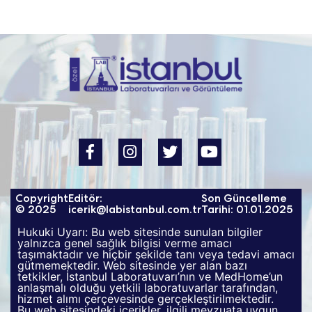
Copyright
Editör:
Son Güncelleme
© 2025
icerik@labistanbul.com.tr
Tarihi: 01.01.2025
Hukuki Uyarı: Bu web sitesinde sunulan bilgiler
yalnızca genel sağlık bilgisi verme amacı
taşımaktadır ve hiçbir şekilde tanı veya tedavi amacı
gütmemektedir. Web sitesinde yer alan bazı
tetkikler, İstanbul Laboratuvarı’nın ve MedHome’un
anlaşmalı olduğu yetkili laboratuvarlar tarafından,
hizmet alımı çerçevesinde gerçekleştirilmektedir.
Bu web sitesindeki içerikler, ilgili mevzuata uygun