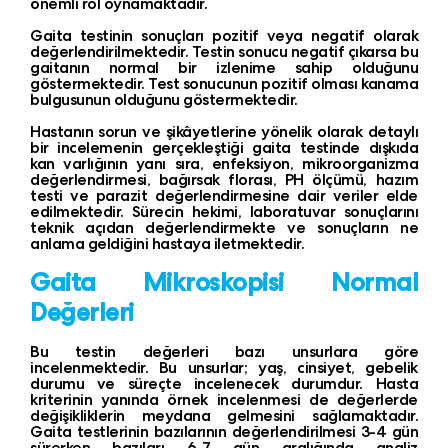
önemli rol oynamaktadır.
Gaita testinin sonuçları pozitif veya negatif olarak
değerlendirilmektedir. Testin sonucu negatif çıkarsa bu
gaitanın normal bir izlenime sahip olduğunu
göstermektedir. Test sonucunun pozitif olması kanama
bulgusunun olduğunu göstermektedir.
Hastanın sorun ve şikâyetlerine yönelik olarak detaylı
bir incelemenin gerçekleştiği gaita testinde dışkıda
kan varlığının yanı sıra, enfeksiyon, mikroorganizma
değerlendirmesi, bağırsak florası, PH ölçümü, hazım
testi ve parazit değerlendirmesine dair veriler elde
edilmektedir. Sürecin hekimi, laboratuvar sonuçlarını
teknik açıdan değerlendirmekte ve sonuçların ne
anlama geldiğini hastaya iletmektedir.
Gaita Mikroskopisi Normal
Değerleri
Bu testin değerleri bazı unsurlara göre
incelenmektedir. Bu unsurlar; yaş, cinsiyet, gebelik
durumu ve süreçte incelenecek durumdur. Hasta
kriterinin yanında örnek incelenmesi de değerlerde
değişikliklerin meydana gelmesini sağlamaktadır.
Gaita testlerinin bazılarının değerlendirilmesi 3-4 gün
sürerken bazıları 6-7 gün aralığında analiz