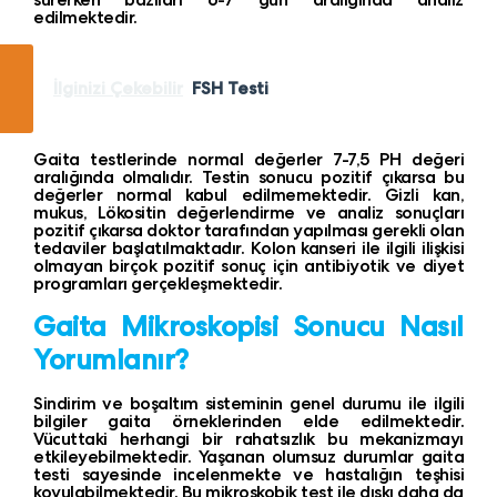
edilmektedir.
İlginizi Çekebilir
FSH Testi
Gaita testlerinde normal değerler 7-7,5 PH değeri
aralığında olmalıdır. Testin sonucu pozitif çıkarsa bu
değerler normal kabul edilmemektedir. Gizli kan,
mukus, Lökositin değerlendirme ve analiz sonuçları
pozitif çıkarsa doktor tarafından yapılması gerekli olan
tedaviler başlatılmaktadır. Kolon kanseri ile ilgili ilişkisi
olmayan birçok pozitif sonuç için antibiyotik ve diyet
programları gerçekleşmektedir.
Gaita Mikroskopisi Sonucu Nasıl
Yorumlanır?
Sindirim ve boşaltım sisteminin genel durumu ile ilgili
bilgiler gaita örneklerinden elde edilmektedir.
Vücuttaki herhangi bir rahatsızlık bu mekanizmayı
etkileyebilmektedir. Yaşanan olumsuz durumlar gaita
testi sayesinde incelenmekte ve hastalığın teşhisi
koyulabilmektedir. Bu mikroskobik test ile dışkı daha da