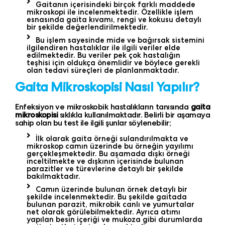
Gaitanın içerisindeki birçok farklı maddede
mikroskopi ile incelenmektedir. Özellikle işlem
esnasında gaita kıvamı, rengi ve kokusu detaylı
bir şekilde değerlendirilmektedir.
Bu işlem sayesinde mide ve bağırsak sistemini
ilgilendiren hastalıklar ile ilgili veriler elde
edilmektedir. Bu veriler pek çok hastalığın
teşhisi için oldukça önemlidir ve böylece gerekli
olan tedavi süreçleri de planlanmaktadır.
Gaita Mikroskopisi Nasıl Yapılır?
Enfeksiyon ve mikroskobik hastalıkların tanısında
gaita
mikroskopisi
sıklıkla kullanılmaktadır. Belirli bir aşamaya
sahip olan bu test ile ilgili şunlar söylenebilir;
İlk olarak gaita örneği sulandırılmakta ve
mikroskop camın üzerinde bu örneğin yayılımı
gerçekleşmektedir. Bu aşamada dışkı örneği
inceltilmekte ve dışkının içerisinde bulunan
parazitler ve türevlerine detaylı bir şekilde
bakılmaktadır.
Camın üzerinde bulunan örnek detaylı bir
şekilde incelenmektedir. Bu şekilde gaitada
bulunan parazit, mikrobik canlı ve yumurtalar
net olarak görülebilmektedir. Ayrıca atımı
yapılan besin içeriği ve mukoza gibi durumlarda